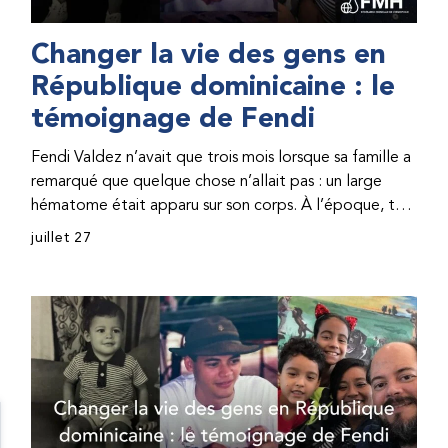
Changer la vie des gens en
République dominicaine : le
témoignage de Fendi
Fendi Valdez n’avait que trois mois lorsque sa famille a
remarqué que quelque chose n’allait pas : un large
hématome était apparu sur son corps. À l’époque, très
peu de professionnel·les de santé de République
juillet 27
dominicaine connaissaient l’hémophilie, ce qui rendait
son diagnostic difficile. Même en cas de diagnostic
correct, le traitement était encore largement
indisponible. Les concentrés de facteur étaient chers
et difficiles à se procurer. Afin que son traitement dure
plus longtemps, Fendi prenait parfois une dose
inférieure à celle prescrite. À cause de ces soins limités,
il avait fréquemment des saignements, manquait
l’école, était hospitalisé, et a fini par développer des