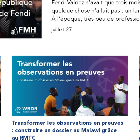
Fendi Valdez n’avait que trois mo
quelque chose n’allait pas : un l
À l’époque, très peu de professi
dominicaine connaissaient l’hémophi
juillet 27
Même en cas de diagnostic correct
indisponible. Les concentrés de fac
procurer. Afin que son traitement
une dose inférieure à celle prescrit
fréquemment des saignements, manqu
par développer des problèmes tr
lorsque Fendi a commencé à recevo
Programme d’aide humanitaire de 
qu’il a retrouvé l’espoir d’une vie
Transformer les observations en preuves
: construire un dossier au Malawi grâce
au RMTC