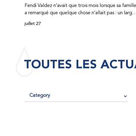
Fendi Valdez n’avait que trois mois lorsque sa famill
a remarqué que quelque chose n’allait pas : un large
hématome était apparu sur son corps. À l’époque,
juillet 27
très peu de professionnel·les de santé de
République dominicaine connaissaient l’hémophilie,
ce qui rendait son diagnostic difficile. Même en cas
de diagnostic correct, le traitement était encore
largement indisponible. Les concentrés de facteur
TOUTES LES ACTU
étaient chers et difficiles à se procurer. Afin que son
traitement dure plus longtemps, Fendi prenait
parfois une dose inférieure à celle prescrite. À cause
de ces soins limités, il avait fréquemment des
saignements, manquait l’école, était hospitalisé, et 
fini par développer des problèmes très graves aux
deux genoux. Ce n’est que lorsque Fendi a
commencé à recevoir des dons de facteur fournis
par le Programme d’aide humanitaire de la
Fédération mondiale de l’hémophilie qu’il a retrouv