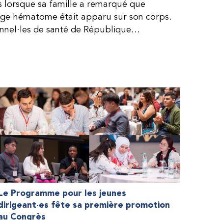
is lorsque sa famille a remarqué que
arge hématome était apparu sur son corps.
onnel·les de santé de République
lie, ce qui rendait son diagnostic difficile.
, le traitement était encore largement
teur étaient chers et difficiles à se
 dure plus longtemps, Fendi prenait parfois
e. À cause de ces soins limités, il avait
ait l’école, était hospitalisé, et a fini
ès graves aux deux genoux. Ce n’est que
ir des dons de facteur fournis par le
la Fédération mondiale de l’hémophilie
 meilleure.
Le Programme pour les jeunes
dirigeant·es fête sa première promotion
au Congrès