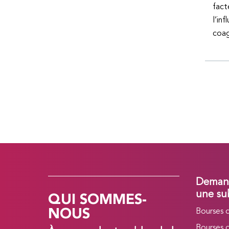
fact
l’in
coag
Demand
QUI SOMMES-
une su
NOUS
Bourses 
Bourses 