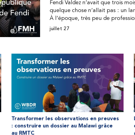
Fendi Valdez n’avait que trois mo
quelque chose n’allait pas : un l
À l’époque, très peu de professi
dominicaine connaissaient l’hémophi
juillet 27
Même en cas de diagnostic correct
indisponible. Les concentrés de fac
procurer. Afin que son traitement
une dose inférieure à celle prescrit
fréquemment des saignements, manqu
par développer des problèmes tr
lorsque Fendi a commencé à recevo
Programme d’aide humanitaire de 
qu’il a retrouvé l’espoir d’une vie
Transformer les observations en preuves
: construire un dossier au Malawi grâce
au RMTC