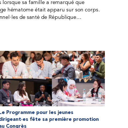
is lorsque sa famille a remarqué que
arge hématome était apparu sur son corps.
onnel·les de santé de République
lie, ce qui rendait son diagnostic difficile.
, le traitement était encore largement
teur étaient chers et difficiles à se
 dure plus longtemps, Fendi prenait parfois
e. À cause de ces soins limités, il avait
ait l’école, était hospitalisé, et a fini
ès graves aux deux genoux. Ce n’est que
ir des dons de facteur fournis par le
la Fédération mondiale de l’hémophilie
 meilleure.
Le Programme pour les jeunes
dirigeant·es fête sa première promotion
au Congrès