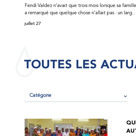
Fendi Valdez n’avait que trois mois lorsque sa famill
a remarqué que quelque chose n’allait pas : un large
hématome était apparu sur son corps. À l’époque,
juillet 27
très peu de professionnel·les de santé de
République dominicaine connaissaient l’hémophilie,
ce qui rendait son diagnostic difficile. Même en cas
de diagnostic correct, le traitement était encore
largement indisponible. Les concentrés de facteur
TOUTES LES ACTU
étaient chers et difficiles à se procurer. Afin que son
traitement dure plus longtemps, Fendi prenait
parfois une dose inférieure à celle prescrite. À cause
de ces soins limités, il avait fréquemment des
saignements, manquait l’école, était hospitalisé, et 
fini par développer des problèmes très graves aux
deux genoux. Ce n’est que lorsque Fendi a
commencé à recevoir des dons de facteur fournis
QUE
par le Programme d’aide humanitaire de la
AU
Fédération mondiale de l’hémophilie qu’il a retrouv