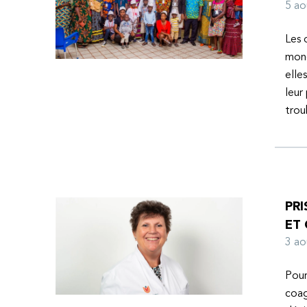
l’espoir d’une vie meilleure.
5 a
Les 
mond
elle
leur
tro
PRI
ET
3 a
Pour
coag