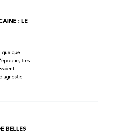
AINE : LE
ue quelque
l’époque, très
ssaient
 diagnostic
E BELLES