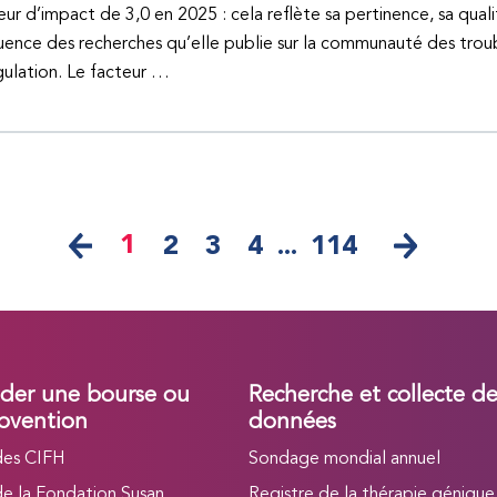
eur d’impact de 3,0 en 2025 : cela reflète sa pertinence, sa quali
fluence des recherches qu’elle publie sur la communauté des trou
ulation. Le facteur …
1
2
3
4
...
114
er une bourse ou
Recherche et collecte d
bvention
données
des CIFH
Sondage mondial annuel
de la Fondation Susan
Registre de la thérapie génique