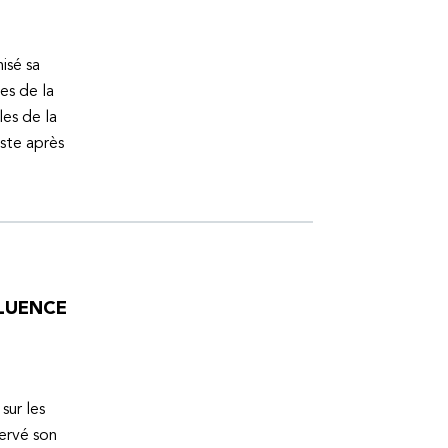
isé sa
es de la
es de la
uste après
FLUENCE
sur les
servé son