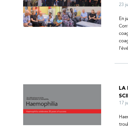
23 
En j
Conf
coag
coag
l’é
LA
SCI
17 
Haem
trou