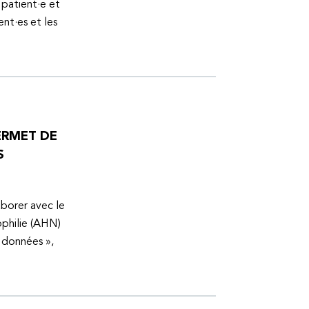
 patient·e et
ent·es et les
ERMET DE
S
aborer avec le
ophilie (AHN)
s données »,