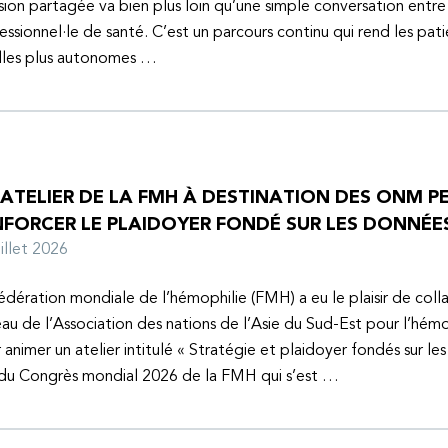
sion partagée va bien plus loin qu’une simple conversation entre
essionnel·le de santé. C’est un parcours continu qui rend les pati
lles plus autonomes …
 ATELIER DE LA FMH À DESTINATION DES ONM P
NFORCER LE PLAIDOYER FONDÉ SUR LES DONNÉE
juillet 2026
édération mondiale de l’hémophilie (FMH) a eu le plaisir de coll
au de l’Association des nations de l’Asie du Sud-Est pour l’hém
 animer un atelier intitulé « Stratégie et plaidoyer fondés sur le
 du Congrès mondial 2026 de la FMH qui s’est …