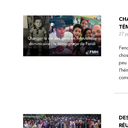
CHA
TÉ
27 
Fend
chos
peu 
l’hé
corr
DE
RÉU