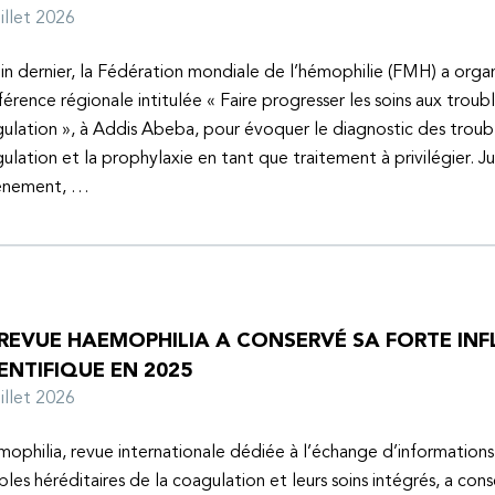
juillet 2026
uin dernier, la Fédération mondiale de l’hémophilie (FMH) a organ
érence régionale intitulée « Faire progresser les soins aux troubl
ulation », à Addis Abeba, pour évoquer le diagnostic des troubl
ulation et la prophylaxie en tant que traitement à privilégier. J
vénement, …
 REVUE HAEMOPHILIA A CONSERVÉ SA FORTE IN
ENTIFIQUE EN 2025
juillet 2026
ophilia, revue internationale dédiée à l’échange d’informations 
bles héréditaires de la coagulation et leurs soins intégrés, a con