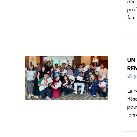
déci
prof
fami
UN
RE
29 
La F
Rése
pour
lors