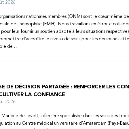
oût 2026
organisations nationales membres (ONM) sont le cœur même de
iale de l’hémophilie (FMH). Nous travaillons en étroite collabo
s pour leur fournir un soutien adapté à leurs situations respective
 permettre d’accroître le niveau de soins pour les personnes atte
uble de …
SE DE DÉCISION PARTAGÉE : RENFORCER LES C
 CULTIVER LA CONFIANCE
oût 2026
 Marlène Beijlevelt, infirmière spécialisée dans les soins des trou
ulation au Centre médical universitaire d’Amsterdam (Pays-Bas), 