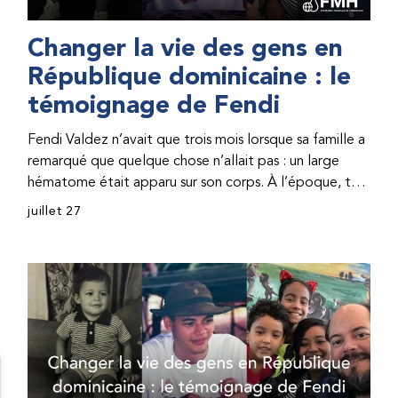
Changer la vie des gens en
République dominicaine : le
témoignage de Fendi
Fendi Valdez n’avait que trois mois lorsque sa famille a
remarqué que quelque chose n’allait pas : un large
hématome était apparu sur son corps. À l’époque, très
peu de professionnel·les de santé de République
juillet 27
dominicaine connaissaient l’hémophilie, ce qui rendait
son diagnostic difficile. Même en cas de diagnostic
correct, le traitement était encore largement
indisponible. Les concentrés de facteur étaient chers
et difficiles à se procurer. Afin que son traitement dure
plus longtemps, Fendi prenait parfois une dose
inférieure à celle prescrite. À cause de ces soins limités,
il avait fréquemment des saignements, manquait
l’école, était hospitalisé, et a fini par développer des