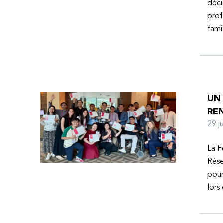
déci
prof
fami
UN
RE
29 
La F
Rése
pour
lors