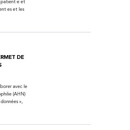
 patient·e et
ent·es et les
ERMET DE
S
aborer avec le
ophilie (AHN)
s données »,