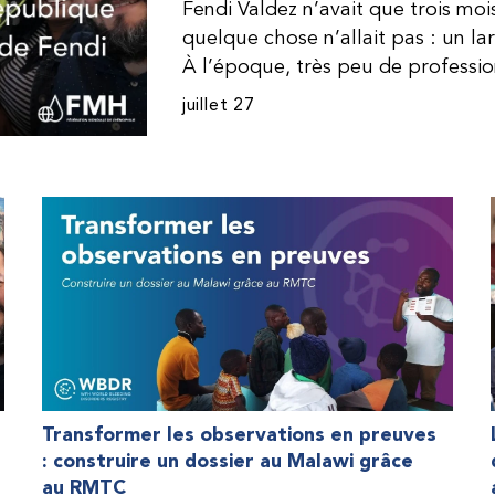
Fendi Valdez n’avait que trois mo
quelque chose n’allait pas : un l
À l’époque, très peu de professi
dominicaine connaissaient l’hémophi
juillet 27
Même en cas de diagnostic correct
indisponible. Les concentrés de fac
procurer. Afin que son traitement
une dose inférieure à celle prescrit
fréquemment des saignements, manqu
par développer des problèmes tr
lorsque Fendi a commencé à recevo
Programme d’aide humanitaire de 
qu’il a retrouvé l’espoir d’une vie
Transformer les observations en preuves
: construire un dossier au Malawi grâce
au RMTC