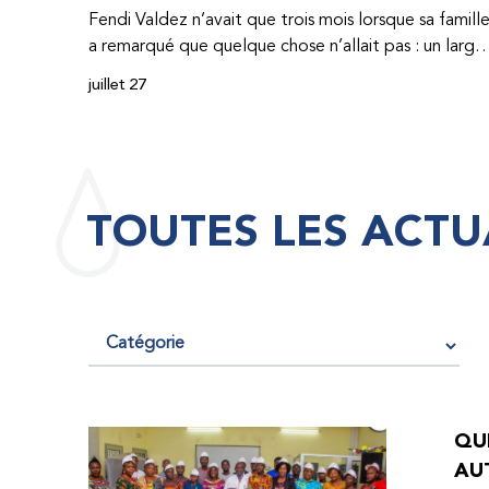
Fendi Valdez n’avait que trois mois lorsque sa famill
a remarqué que quelque chose n’allait pas : un large
hématome était apparu sur son corps. À l’époque,
juillet 27
très peu de professionnel·les de santé de
République dominicaine connaissaient l’hémophilie,
ce qui rendait son diagnostic difficile. Même en cas
de diagnostic correct, le traitement était encore
largement indisponible. Les concentrés de facteur
TOUTES LES ACTU
étaient chers et difficiles à se procurer. Afin que son
traitement dure plus longtemps, Fendi prenait
parfois une dose inférieure à celle prescrite. À cause
de ces soins limités, il avait fréquemment des
saignements, manquait l’école, était hospitalisé, et 
fini par développer des problèmes très graves aux
deux genoux. Ce n’est que lorsque Fendi a
commencé à recevoir des dons de facteur fournis
QUE
par le Programme d’aide humanitaire de la
AU
Fédération mondiale de l’hémophilie qu’il a retrouv