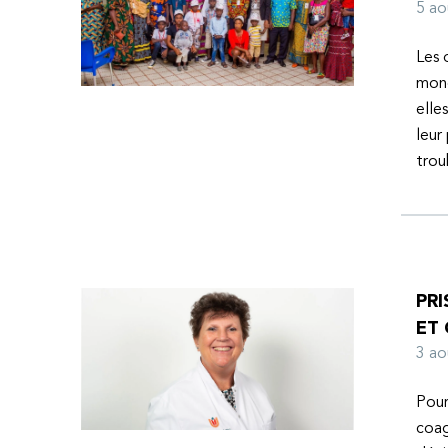
l’espoir d’une vie meilleure.
5 a
Les 
mond
elle
leur
tro
PRI
ET
3 a
Pour
coag