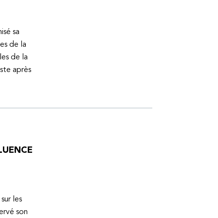
isé sa
es de la
es de la
uste après
FLUENCE
sur les
servé son