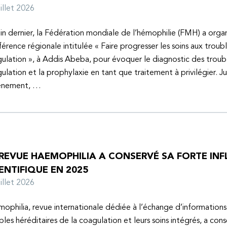
juillet 2026
uin dernier, la Fédération mondiale de l’hémophilie (FMH) a organ
érence régionale intitulée « Faire progresser les soins aux troubl
ulation », à Addis Abeba, pour évoquer le diagnostic des troubl
ulation et la prophylaxie en tant que traitement à privilégier. J
vénement, …
 REVUE HAEMOPHILIA A CONSERVÉ SA FORTE IN
ENTIFIQUE EN 2025
juillet 2026
ophilia, revue internationale dédiée à l’échange d’informations 
bles héréditaires de la coagulation et leurs soins intégrés, a con