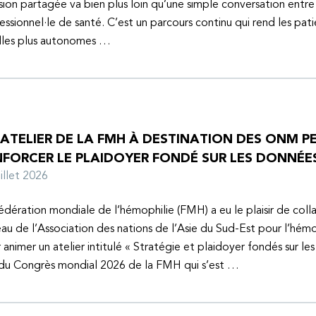
sion partagée va bien plus loin qu’une simple conversation entre
essionnel·le de santé. C’est un parcours continu qui rend les pati
lles plus autonomes …
 ATELIER DE LA FMH À DESTINATION DES ONM P
NFORCER LE PLAIDOYER FONDÉ SUR LES DONNÉE
juillet 2026
édération mondiale de l’hémophilie (FMH) a eu le plaisir de coll
au de l’Association des nations de l’Asie du Sud-Est pour l’hém
 animer un atelier intitulé « Stratégie et plaidoyer fondés sur le
 du Congrès mondial 2026 de la FMH qui s’est …