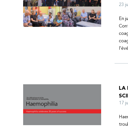
23 
En j
Conf
coag
coag
l’é
LA
SCI
17 
Haem
trou