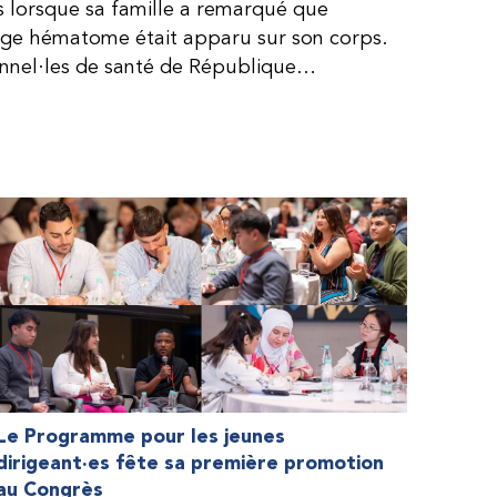
is lorsque sa famille a remarqué que
arge hématome était apparu sur son corps.
onnel·les de santé de République
lie, ce qui rendait son diagnostic difficile.
, le traitement était encore largement
teur étaient chers et difficiles à se
 dure plus longtemps, Fendi prenait parfois
e. À cause de ces soins limités, il avait
ait l’école, était hospitalisé, et a fini
ès graves aux deux genoux. Ce n’est que
ir des dons de facteur fournis par le
la Fédération mondiale de l’hémophilie
 meilleure.
Le Programme pour les jeunes
dirigeant·es fête sa première promotion
au Congrès