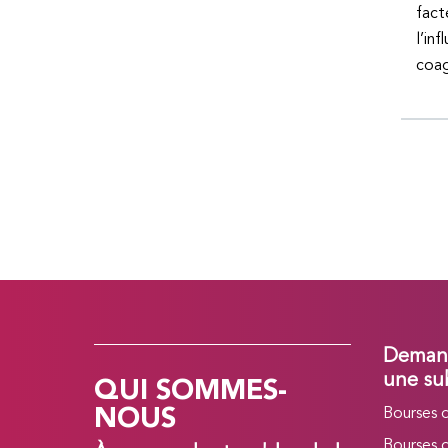
fact
l’in
coag
Demand
QUI SOMMES-
une su
NOUS
Bourses 
Bourses 