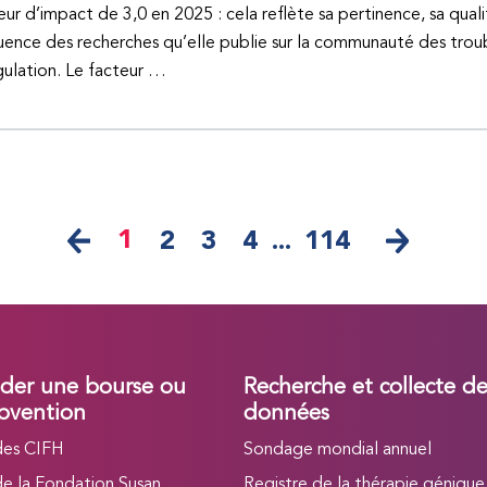
eur d’impact de 3,0 en 2025 : cela reflète sa pertinence, sa quali
fluence des recherches qu’elle publie sur la communauté des trou
ulation. Le facteur …
1
2
3
4
...
114
er une bourse ou
Recherche et collecte d
bvention
données
des CIFH
Sondage mondial annuel
de la Fondation Susan
Registre de la thérapie génique