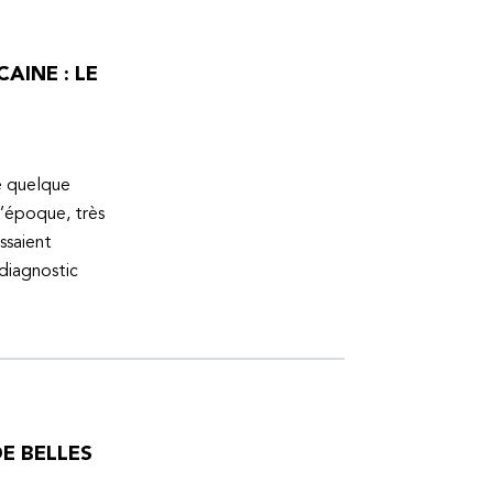
AINE : LE
ue quelque
l’époque, très
ssaient
 diagnostic
E BELLES