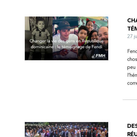
CHA
TÉ
27 
Fend
chos
peu 
l’hé
corr
DE
RÉU