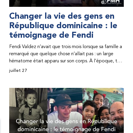
Changer la vie des gens en
République dominicaine : le
témoignage de Fendi
Fendi Valdez n’avait que trois mois lorsque sa famille a
remarqué que quelque chose n’allait pas : un large
hématome était apparu sur son corps. À l’époque, très
peu de professionnel·les de santé de République
juillet 27
dominicaine connaissaient l’hémophilie, ce qui rendait
son diagnostic difficile. Même en cas de diagnostic
correct, le traitement était encore largement
indisponible. Les concentrés de facteur étaient chers
et difficiles à se procurer. Afin que son traitement dure
plus longtemps, Fendi prenait parfois une dose
inférieure à celle prescrite. À cause de ces soins limités,
il avait fréquemment des saignements, manquait
l’école, était hospitalisé, et a fini par développer des