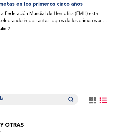
metas en los primeros cinco años
La Federación Mundial de Hemofilia (FMH) está
celebrando importantes logros de los primeros años
de su Programa de Acceso a la Atención y el
julio 7
Tratamiento (PACT por su sigla en inglés). Estos
éxitos –que abarcan estudios de casos– se abordan
en el Informe sobre el impacto del Programa PACT
de la FMH durante el periodo 2021-2025.
 Y OTRAS