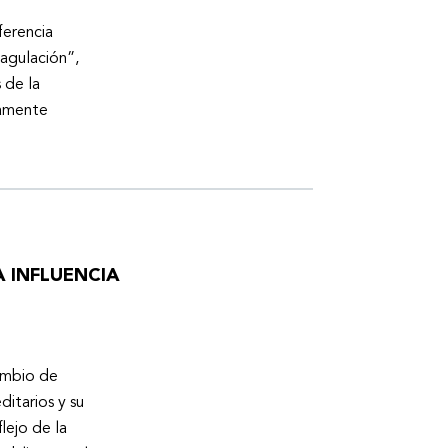
ferencia
oagulación”,
 de la
tamente
 INFLUENCIA
cambio de
ditarios y su
lejo de la