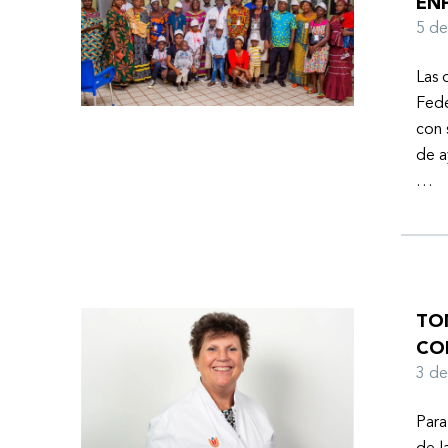
EN
Ayuda Humanitaria de la Federación Mundial de
5 d
Hemofilia (FMH) cuando Fendi encontró la
esperanza de una vida mejor.
Las 
Fede
con 
de a
…
TO
CO
3 d
Para