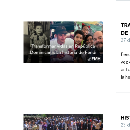
TR
DE 
27 
Fend
vez 
ento
la h
HI
23 