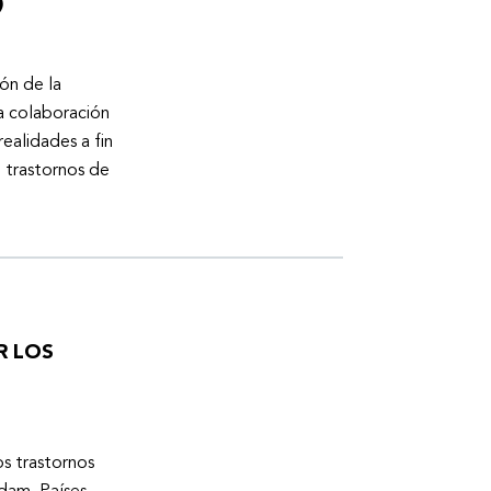
)
ón de la
a colaboración
ealidades a fin
n trastornos de
R LOS
os trastornos