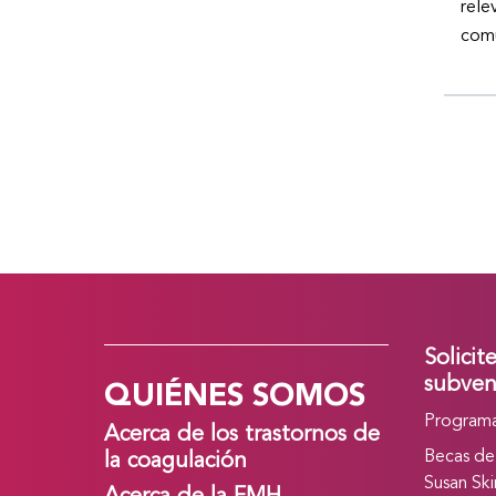
rele
comu
Solicit
QUIÉNES SOMOS
subven
Programa
Acerca de los trastornos de
Becas de
la coagulación
Susan Ski