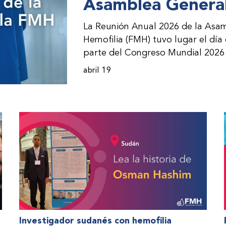
Asamblea General
La Reunión Anual 2026 de la Asam
Hemofilia (FMH) tuvo lugar el día
parte del Congreso Mundial 2026 
incorporación de nuevos miembros 
abril 19
presentación de informes de avanc
evento asistieron representantes
(ONM) de la FMH y otras partes i
Investigador sudanés con hemofilia