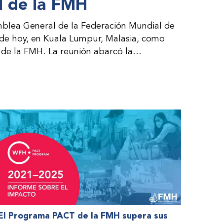
 de la FMH
blea General de la Federación Mundial de
 de hoy, en Kuala Lumpur, Malasia, como
de la FMH. La reunión abarcó la
al consejo directivo de la FMH y la
es por parte de la dirección de la FMH. Al
 de las organizaciones nacionales miembros
nteresadas.
El Programa PACT de la FMH supera sus