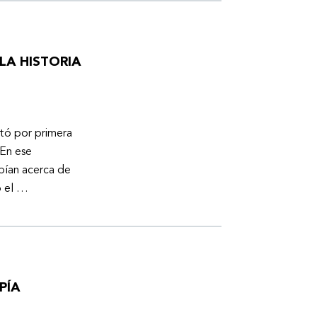
LA HISTORIA
otó por primera
En ese
bían acerca de
ó el …
PÍA