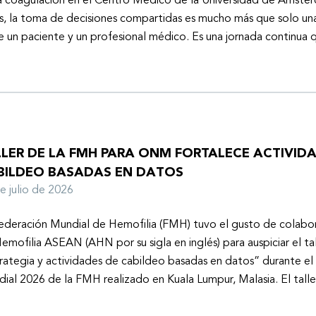
a coagulación en el Centro Médico de la Universidad de Ámster
s, la toma de decisiones compartidas es mucho más que solo un
e un paciente y un profesional médico. Es una jornada continu
LLER DE LA FMH PARA ONM FORTALECE ACTIVID
BILDEO BASADAS EN DATOS
de julio de 2026
ederación Mundial de Hemofilia (FMH) tuvo el gusto de colabor
emofilia ASEAN (AHN por su sigla en inglés) para auspiciar el tal
rategia y actividades de cabildeo basadas en datos” durante e
ial 2026 de la FMH realizado en Kuala Lumpur, Malasia. El tall