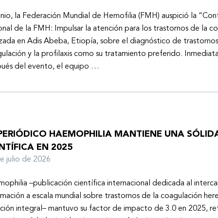
unio, la Federación Mundial de Hemofilia (FMH) auspició la “Con
onal de la FMH: Impulsar la atención para los trastornos de la c
izada en Adis Abeba, Etiopía, sobre el diagnóstico de trastornos
ulación y la profilaxis como su tratamiento preferido. Inmedia
ués del evento, el equipo …
 PERIÓDICO HAEMOPHILIA MANTIENE UNA SÓLIDA
NTÍFICA EN 2025
de julio de 2026
ophilia –publicación científica internacional dedicada al inter
rmación a escala mundial sobre trastornos de la coagulación here
ción integral– mantuvo su factor de impacto de 3.0 en 2025, ref