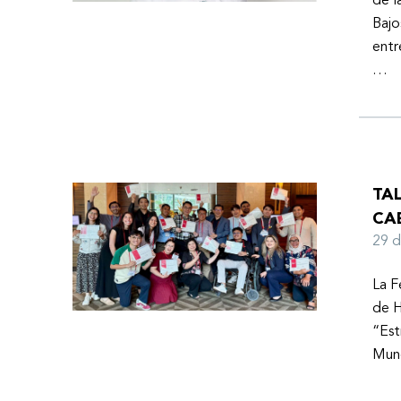
de l
Bajo
entr
…
TA
CA
29 
La F
de H
“Est
Mund