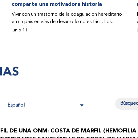
comparte una motivadora historia
Vivir con un trastorno de la coagulación hereditario
en un país en vías de desarrollo no es fácil. Los
problemas se multiplican drásticamente cuando el
junio 11
país también se ve afectado por una guerra civil.
Para Osman Hashim, hombre sudanés con hemofilia
B, la vida no representaba más que retos cotidianos
hasta que la asistencia proporcionada por la
IAS
Federación Mundial de Hemofilia (FMH) y su
Programa de Ayuda Humanitaria salvo su vida.
Español
n
FIL DE UNA ONM: COSTA DE MARFIL (HEMOFILIA