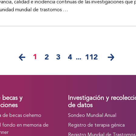
vancia, calidad e incidencia continuas de las investigaciones que 
nidad mundial de trastornos …
1
2
3
4
...
112
e becas y
Investigación y recolecc
ciones
de datos
 de becas ciehemo
Sondeo Mundial Anual
l fondo en memoria de
Registro de terapia génica
nner
Registro Mundial de Trastornos