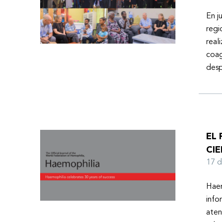
En j
regi
real
coag
desp
EL
CIE
17 
Haem
info
aten