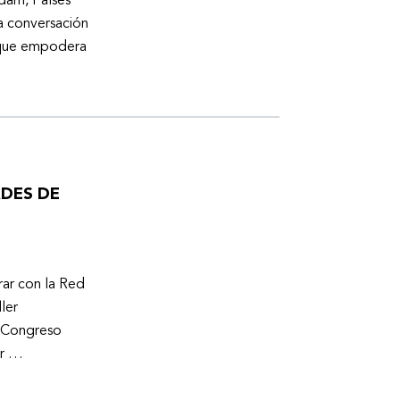
dam, Países
a conversación
a que empodera
ADES DE
ar con la Red
ler
l Congreso
er …