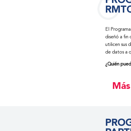
PROG
RMT
El Programa 
diseñó a fin
utilicen sus
de datos a q
¿Quién puede
Más
PROG