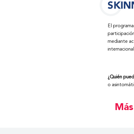
SKIN
El programa 
participació
mediante act
internaciona
¿Quién puede
o asintomáti
Más