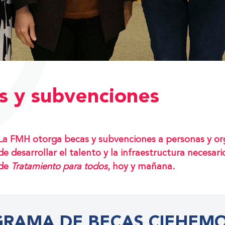
s y subvenciones
La FMH otorga becas y subvenciones a personas y or
de desarrollar el talento y la infraestructura necesar
de
Tratamiento para todos
, hoy y mañana.
RAMA DE BECAS CIEHEM