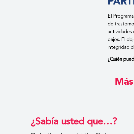
PART
El Programa 
de trastorn
actividades 
bajos. El ob
integridad d
¿Quién puede
Más
¿Sabía usted que…?