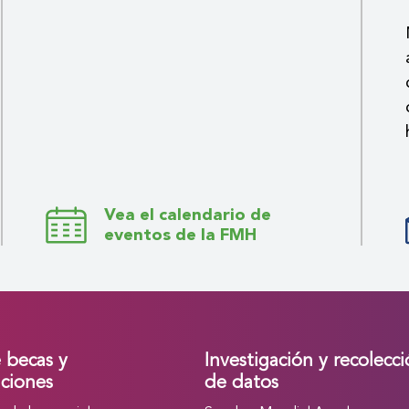
Vea el calendario de
eventos de la FMH
e becas y
Investigación y recolecc
ciones
de datos