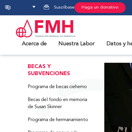
Español
Suscrìbase
Haga un donativo
Acerca de
Nuestra Labor
Datos y h
BECAS Y
SUBVENCIONES
Programa de becas ciehemo
Becas del fondo en memoria
de Susan Skinner
Programa de hermanamiento