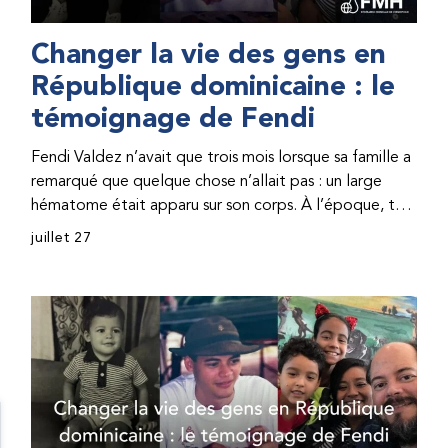
Changer la vie des gens en
République dominicaine : le
témoignage de Fendi
Fendi Valdez n’avait que trois mois lorsque sa famille a
remarqué que quelque chose n’allait pas : un large
hématome était apparu sur son corps. À l’époque, très
peu de professionnel·les de santé de République
juillet 27
dominicaine connaissaient l’hémophilie, ce qui rendait
son diagnostic difficile. Même en cas de diagnostic
correct, le traitement était encore largement
indisponible. Les concentrés de facteur étaient chers
et difficiles à se procurer. Afin que son traitement dure
plus longtemps, Fendi prenait parfois une dose
inférieure à celle prescrite. À cause de ces soins limités,
il avait fréquemment des saignements, manquait
l’école, était hospitalisé, et a fini par développer des