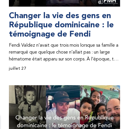
Changer la vie des gens en
République dominicaine : le
témoignage de Fendi
Fendi Valdez n’avait que trois mois lorsque sa famille a
remarqué que quelque chose n’allait pas : un large
hématome était apparu sur son corps. À l’époque, très
peu de professionnel·les de santé de République
juillet 27
dominicaine connaissaient l’hémophilie, ce qui rendait
son diagnostic difficile. Même en cas de diagnostic
correct, le traitement était encore largement
indisponible. Les concentrés de facteur étaient chers
et difficiles à se procurer. Afin que son traitement dure
plus longtemps, Fendi prenait parfois une dose
inférieure à celle prescrite. À cause de ces soins limités,
il avait fréquemment des saignements, manquait
l’école, était hospitalisé, et a fini par développer des