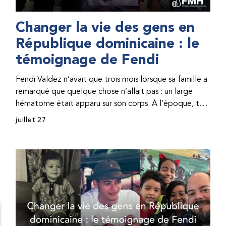
Changer la vie des gens en
République dominicaine : le
témoignage de Fendi
Fendi Valdez n’avait que trois mois lorsque sa famille a
remarqué que quelque chose n’allait pas : un large
hématome était apparu sur son corps. À l’époque, très
peu de professionnel·les de santé de République
juillet 27
dominicaine connaissaient l’hémophilie, ce qui rendait
son diagnostic difficile. Même en cas de diagnostic
correct, le traitement était encore largement
indisponible. Les concentrés de facteur étaient chers
et difficiles à se procurer. Afin que son traitement dure
plus longtemps, Fendi prenait parfois une dose
inférieure à celle prescrite. À cause de ces soins limités,
il avait fréquemment des saignements, manquait
l’école, était hospitalisé, et a fini par développer des