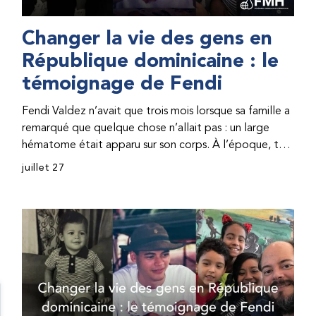
Changer la vie des gens en
République dominicaine : le
témoignage de Fendi
Fendi Valdez n’avait que trois mois lorsque sa famille a
remarqué que quelque chose n’allait pas : un large
hématome était apparu sur son corps. À l’époque, très
peu de professionnel·les de santé de République
juillet 27
dominicaine connaissaient l’hémophilie, ce qui rendait
son diagnostic difficile. Même en cas de diagnostic
correct, le traitement était encore largement
indisponible. Les concentrés de facteur étaient chers
et difficiles à se procurer. Afin que son traitement dure
plus longtemps, Fendi prenait parfois une dose
inférieure à celle prescrite. À cause de ces soins limités,
il avait fréquemment des saignements, manquait
l’école, était hospitalisé, et a fini par développer des