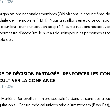
oût 2026
organisations nationales membres (ONM) sont le cœur même de
iale de l’hémophilie (FMH). Nous travaillons en étroite collabo
s pour leur fournir un soutien adapté à leurs situations respective
 permettre d’accroître le niveau de soins pour les personnes atte
uble de …
SE DE DÉCISION PARTAGÉE : RENFORCER LES C
 CULTIVER LA CONFIANCE
oût 2026
 Marlène Beijlevelt, infirmière spécialisée dans les soins des trou
ulation au Centre médical universitaire d’Amsterdam (Pays-Bas), 