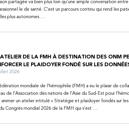
sion partagée va bien plus loin qu’une simple conversation entre
essionnel·le de santé. C’est un parcours continu qui rend les pati
lles plus autonomes …
 ATELIER DE LA FMH À DESTINATION DES ONM P
NFORCER LE PLAIDOYER FONDÉ SUR LES DONNÉE
juillet 2026
édération mondiale de l’hémophilie (FMH) a eu le plaisir de coll
au de l’Association des nations de l’Asie du Sud-Est pour l’hém
 animer un atelier intitulé « Stratégie et plaidoyer fondés sur le
 du Congrès mondial 2026 de la FMH qui s’est …