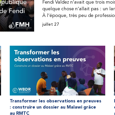
Fendi Valdez n’avait que trois mo
quelque chose n’allait pas : un l
À l’époque, très peu de professi
dominicaine connaissaient l’hémophi
juillet 27
Même en cas de diagnostic correct
indisponible. Les concentrés de fac
procurer. Afin que son traitement
une dose inférieure à celle prescrit
fréquemment des saignements, manqu
par développer des problèmes tr
lorsque Fendi a commencé à recevo
Programme d’aide humanitaire de 
qu’il a retrouvé l’espoir d’une vie
Transformer les observations en preuves
: construire un dossier au Malawi grâce
au RMTC