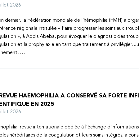
juillet 2026
uin dernier, la Fédération mondiale de l’hémophilie (FMH) a organ
érence régionale intitulée « Faire progresser les soins aux troubl
ulation », à Addis Abeba, pour évoquer le diagnostic des troubl
ulation et la prophylaxie en tant que traitement à privilégier. J
vénement, …
 REVUE HAEMOPHILIA A CONSERVÉ SA FORTE IN
ENTIFIQUE EN 2025
juillet 2026
ophilia, revue internationale dédiée à l’échange d’informations 
bles héréditaires de la coagulation et leurs soins intégrés, a con