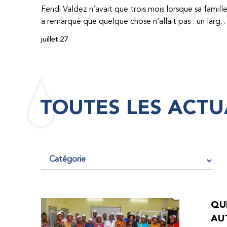
Fendi Valdez n’avait que trois mois lorsque sa famill
a remarqué que quelque chose n’allait pas : un large
hématome était apparu sur son corps. À l’époque,
juillet 27
très peu de professionnel·les de santé de
République dominicaine connaissaient l’hémophilie,
ce qui rendait son diagnostic difficile. Même en cas
de diagnostic correct, le traitement était encore
largement indisponible. Les concentrés de facteur
TOUTES LES ACTU
étaient chers et difficiles à se procurer. Afin que son
traitement dure plus longtemps, Fendi prenait
parfois une dose inférieure à celle prescrite. À cause
de ces soins limités, il avait fréquemment des
saignements, manquait l’école, était hospitalisé, et 
fini par développer des problèmes très graves aux
deux genoux. Ce n’est que lorsque Fendi a
commencé à recevoir des dons de facteur fournis
QUE
par le Programme d’aide humanitaire de la
AU
Fédération mondiale de l’hémophilie qu’il a retrouv