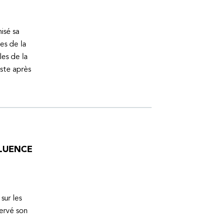
isé sa
es de la
es de la
uste après
FLUENCE
sur les
servé son