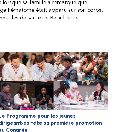
is lorsque sa famille a remarqué que
arge hématome était apparu sur son corps.
onnel·les de santé de République
lie, ce qui rendait son diagnostic difficile.
, le traitement était encore largement
teur étaient chers et difficiles à se
 dure plus longtemps, Fendi prenait parfois
e. À cause de ces soins limités, il avait
ait l’école, était hospitalisé, et a fini
ès graves aux deux genoux. Ce n’est que
ir des dons de facteur fournis par le
la Fédération mondiale de l’hémophilie
 meilleure.
Le Programme pour les jeunes
dirigeant·es fête sa première promotion
au Congrès