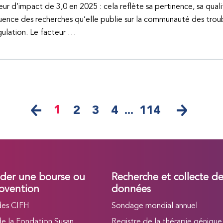
eur d’impact de 3,0 en 2025 : cela reflète sa pertinence, sa quali
fluence des recherches qu’elle publie sur la communauté des trou
ulation. Le facteur …
1
2
3
4
...
114
er une bourse ou
Recherche et collecte d
bvention
données
des CIFH
Sondage mondial annuel
de la Fondation Susan
Registre de la thérapie génique