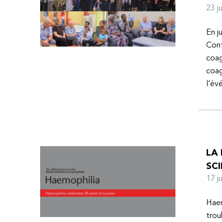
23 
En j
Conf
coag
coag
l’é
LA
SCI
17 
Haem
trou