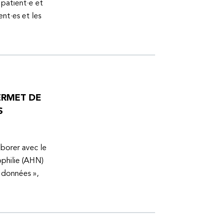
 patient·e et
ent·es et les
ERMET DE
S
aborer avec le
ophilie (AHN)
s données »,