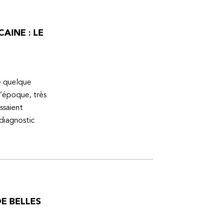
AINE : LE
ue quelque
l’époque, très
ssaient
 diagnostic
E BELLES