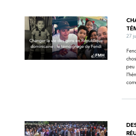
CHA
TÉ
27 
Fend
chos
peu 
l’hé
corr
DE
RÉU