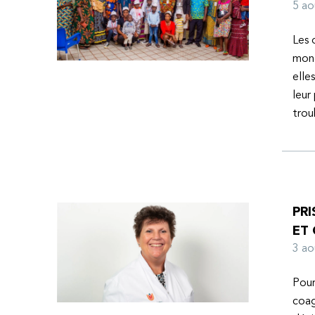
l’espoir d’une vie meilleure.
5 a
Les 
mond
elle
leur
tro
PRI
ET
3 a
Pour
coag