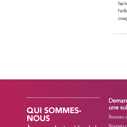
fact
l’in
coag
Demand
QUI SOMMES-
une su
NOUS
Bourses 
Bourses 