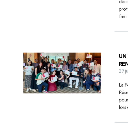
déci
prof
fami
UN
RE
29 
La F
Rése
pour
lors