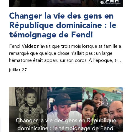
Changer la vie des gens en
République dominicaine : le
témoignage de Fendi
Fendi Valdez n’avait que trois mois lorsque sa famille a
remarqué que quelque chose n’allait pas : un large
hématome était apparu sur son corps. À l’époque, très
peu de professionnel·les de santé de République
juillet 27
dominicaine connaissaient l’hémophilie, ce qui rendait
son diagnostic difficile. Même en cas de diagnostic
correct, le traitement était encore largement
indisponible. Les concentrés de facteur étaient chers
et difficiles à se procurer. Afin que son traitement dure
plus longtemps, Fendi prenait parfois une dose
inférieure à celle prescrite. À cause de ces soins limités,
il avait fréquemment des saignements, manquait
l’école, était hospitalisé, et a fini par développer des