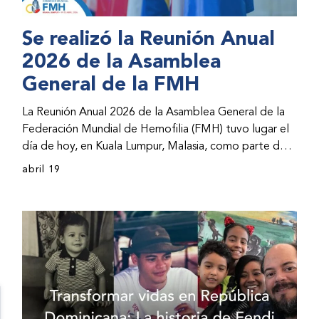
Se realizó la Reunión Anual
2026 de la Asamblea
General de la FMH
La Reunión Anual 2026 de la Asamblea General de la
Federación Mundial de Hemofilia (FMH) tuvo lugar el
día de hoy, en Kuala Lumpur, Malasia, como parte del
Congreso Mundial 2026 de la FMH. La reunión abarcó
abril 19
la incorporación de nuevos miembros al consejo
directivo de la FMH y la presentación de informes de
avances por parte de la dirección de la FMH. Al
evento asistieron representantes de las organizaciones
nacionales miembros (ONM) de la FMH y otras partes
interesadas.