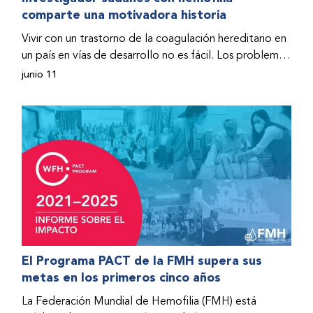
comparte una motivadora historia
hospitalizado y terminó con daños graves en ambas
rodillas. No fue sino hasta que empezó a recibir factor
Vivir con un trastorno de la coagulación hereditario en
donado a través del Programa de Ayuda Humanitaria
un país en vías de desarrollo no es fácil. Los problemas
de la Federación Mundial de Hemofilia (FMH) cuando
se multiplican drásticamente cuando el país también
junio 11
Fendi encontró la esperanza de una vida mejor.
se ve afectado por una guerra civil. Para Osman
Hashim, hombre sudanés con hemofilia B, la vida no
representaba más que retos cotidianos hasta que la
asistencia proporcionada por la Federación Mundial
de Hemofilia (FMH) y su Programa de Ayuda
Humanitaria salvo su vida.
El Programa PACT de la FMH supera sus
metas en los primeros cinco años
La Federación Mundial de Hemofilia (FMH) está