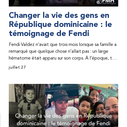
Changer la vie des gens en
République dominicaine : le
témoignage de Fendi
Fendi Valdez n’avait que trois mois lorsque sa famille a
remarqué que quelque chose n’allait pas : un large
hématome était apparu sur son corps. À l’époque, très
peu de professionnel·les de santé de République
juillet 27
dominicaine connaissaient l’hémophilie, ce qui rendait
son diagnostic difficile. Même en cas de diagnostic
correct, le traitement était encore largement
indisponible. Les concentrés de facteur étaient chers
et difficiles à se procurer. Afin que son traitement dure
plus longtemps, Fendi prenait parfois une dose
inférieure à celle prescrite. À cause de ces soins limités,
il avait fréquemment des saignements, manquait
l’école, était hospitalisé, et a fini par développer des