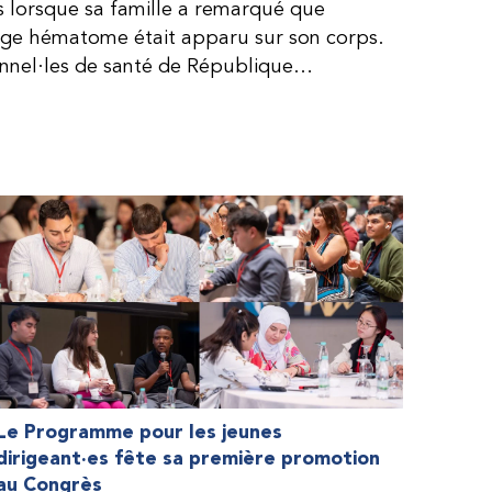
is lorsque sa famille a remarqué que
arge hématome était apparu sur son corps.
onnel·les de santé de République
lie, ce qui rendait son diagnostic difficile.
, le traitement était encore largement
teur étaient chers et difficiles à se
 dure plus longtemps, Fendi prenait parfois
e. À cause de ces soins limités, il avait
ait l’école, était hospitalisé, et a fini
ès graves aux deux genoux. Ce n’est que
ir des dons de facteur fournis par le
la Fédération mondiale de l’hémophilie
 meilleure.
Le Programme pour les jeunes
dirigeant·es fête sa première promotion
au Congrès