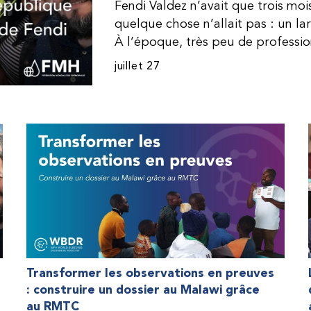
Fendi Valdez n’avait que trois mo
quelque chose n’allait pas : un l
À l’époque, très peu de professi
dominicaine connaissaient l’hémophi
juillet 27
Même en cas de diagnostic correct
indisponible. Les concentrés de fac
procurer. Afin que son traitement
une dose inférieure à celle prescrit
fréquemment des saignements, manqu
par développer des problèmes tr
lorsque Fendi a commencé à recevo
Programme d’aide humanitaire de 
qu’il a retrouvé l’espoir d’une vie
Transformer les observations en preuves
: construire un dossier au Malawi grâce
au RMTC