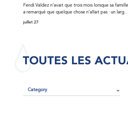
Fendi Valdez n’avait que trois mois lorsque sa famill
a remarqué que quelque chose n’allait pas : un large
hématome était apparu sur son corps. À l’époque,
juillet 27
très peu de professionnel·les de santé de
République dominicaine connaissaient l’hémophilie,
ce qui rendait son diagnostic difficile. Même en cas
de diagnostic correct, le traitement était encore
largement indisponible. Les concentrés de facteur
TOUTES LES ACTU
étaient chers et difficiles à se procurer. Afin que son
traitement dure plus longtemps, Fendi prenait
parfois une dose inférieure à celle prescrite. À cause
de ces soins limités, il avait fréquemment des
saignements, manquait l’école, était hospitalisé, et 
fini par développer des problèmes très graves aux
deux genoux. Ce n’est que lorsque Fendi a
commencé à recevoir des dons de facteur fournis
par le Programme d’aide humanitaire de la
Fédération mondiale de l’hémophilie qu’il a retrouv