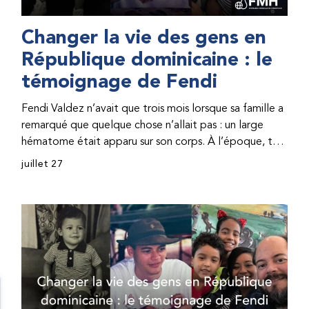
Changer la vie des gens en
République dominicaine : le
témoignage de Fendi
Fendi Valdez n’avait que trois mois lorsque sa famille a
remarqué que quelque chose n’allait pas : un large
hématome était apparu sur son corps. À l’époque, très
peu de professionnel·les de santé de République
juillet 27
dominicaine connaissaient l’hémophilie, ce qui rendait
son diagnostic difficile. Même en cas de diagnostic
correct, le traitement était encore largement
indisponible. Les concentrés de facteur étaient chers
et difficiles à se procurer. Afin que son traitement dure
plus longtemps, Fendi prenait parfois une dose
inférieure à celle prescrite. À cause de ces soins limités,
il avait fréquemment des saignements, manquait
l’école, était hospitalisé, et a fini par développer des