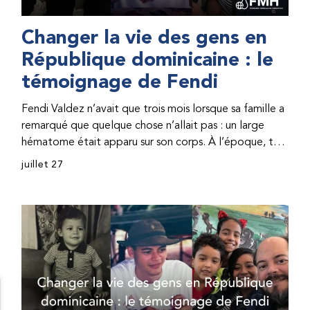
Changer la vie des gens en
République dominicaine : le
témoignage de Fendi
Fendi Valdez n’avait que trois mois lorsque sa famille a
remarqué que quelque chose n’allait pas : un large
hématome était apparu sur son corps. À l’époque, très
peu de professionnel·les de santé de République
juillet 27
dominicaine connaissaient l’hémophilie, ce qui rendait
son diagnostic difficile. Même en cas de diagnostic
correct, le traitement était encore largement
indisponible. Les concentrés de facteur étaient chers
et difficiles à se procurer. Afin que son traitement dure
plus longtemps, Fendi prenait parfois une dose
inférieure à celle prescrite. À cause de ces soins limités,
il avait fréquemment des saignements, manquait
l’école, était hospitalisé, et a fini par développer des