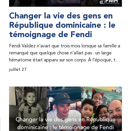
Changer la vie des gens en
République dominicaine : le
témoignage de Fendi
Fendi Valdez n’avait que trois mois lorsque sa famille a
remarqué que quelque chose n’allait pas : un large
hématome était apparu sur son corps. À l’époque, très
peu de professionnel·les de santé de République
juillet 27
dominicaine connaissaient l’hémophilie, ce qui rendait
son diagnostic difficile. Même en cas de diagnostic
correct, le traitement était encore largement
indisponible. Les concentrés de facteur étaient chers
et difficiles à se procurer. Afin que son traitement dure
plus longtemps, Fendi prenait parfois une dose
inférieure à celle prescrite. À cause de ces soins limités,
il avait fréquemment des saignements, manquait
l’école, était hospitalisé, et a fini par développer des