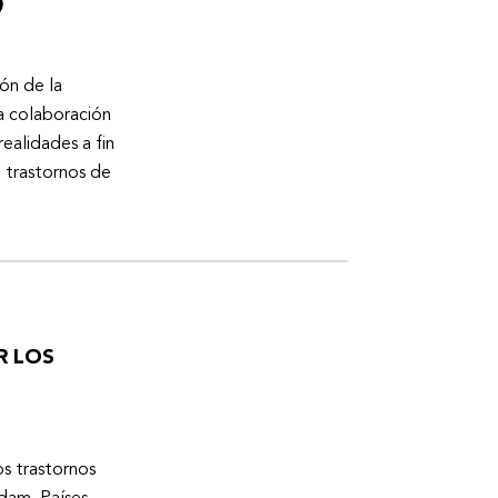
)
ón de la
a colaboración
ealidades a fin
n trastornos de
R LOS
os trastornos