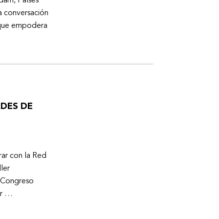
dam, Países
a conversación
a que empodera
ADES DE
ar con la Red
ler
l Congreso
er …