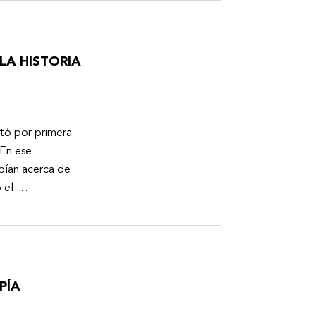
LA HISTORIA
otó por primera
En ese
bían acerca de
ó el …
PÍA