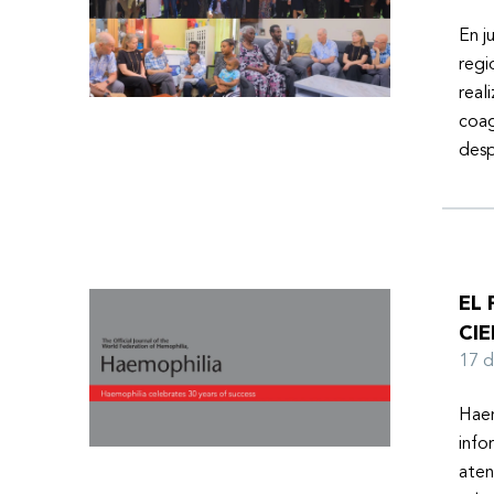
En j
regi
real
coag
desp
EL
CIE
17 
Haem
info
aten