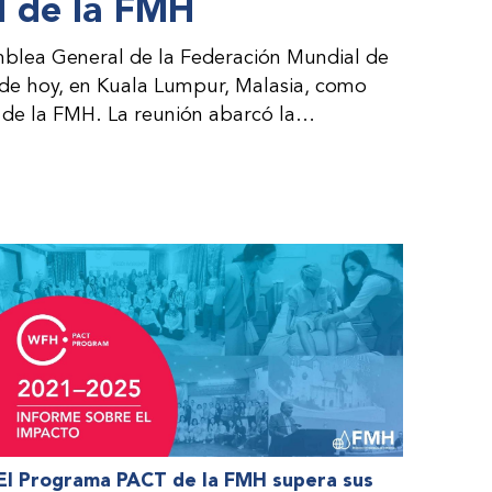
 de la FMH
blea General de la Federación Mundial de
 de hoy, en Kuala Lumpur, Malasia, como
de la FMH. La reunión abarcó la
al consejo directivo de la FMH y la
es por parte de la dirección de la FMH. Al
 de las organizaciones nacionales miembros
nteresadas.
El Programa PACT de la FMH supera sus