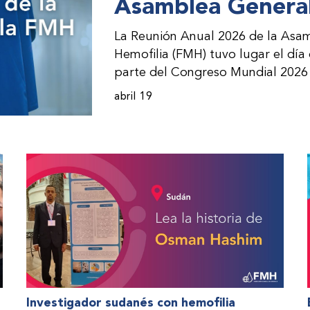
Asamblea General
La Reunión Anual 2026 de la Asam
Hemofilia (FMH) tuvo lugar el día
parte del Congreso Mundial 2026 
incorporación de nuevos miembros 
abril 19
presentación de informes de avanc
evento asistieron representantes
(ONM) de la FMH y otras partes i
Investigador sudanés con hemofilia