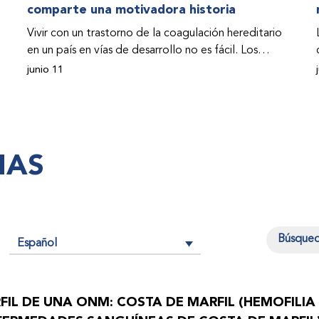
comparte una motivadora historia
Vivir con un trastorno de la coagulación hereditario
en un país en vías de desarrollo no es fácil. Los
problemas se multiplican drásticamente cuando el
junio 11
país también se ve afectado por una guerra civil.
Para Osman Hashim, hombre sudanés con hemofilia
B, la vida no representaba más que retos cotidianos
hasta que la asistencia proporcionada por la
IAS
Federación Mundial de Hemofilia (FMH) y su
Programa de Ayuda Humanitaria salvo su vida.
Español
n
FIL DE UNA ONM: COSTA DE MARFIL (HEMOFILIA