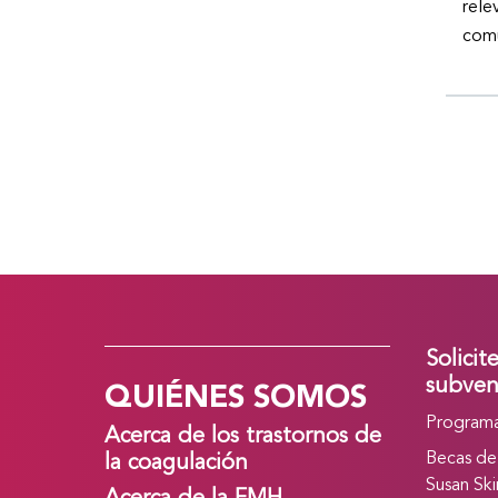
rele
comu
Solicit
QUIÉNES SOMOS
subven
Programa
Acerca de los trastornos de
Becas de
la coagulación
Susan Ski