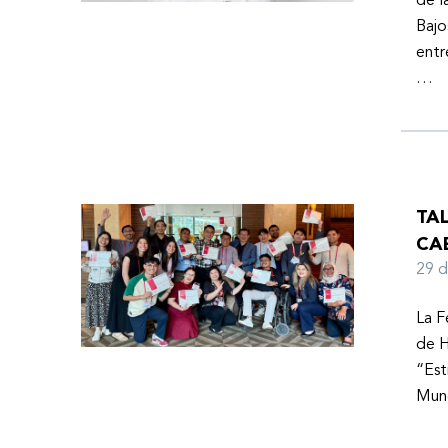
de l
Bajo
entr
…
TA
CA
29 
La F
de H
“Est
Mund