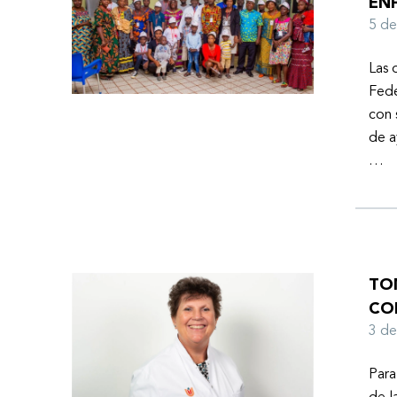
EN
Ayuda Humanitaria de la Federación Mundial de
5 d
Hemofilia (FMH) cuando Fendi encontró la
esperanza de una vida mejor.
Las 
Fede
con 
de a
…
TO
CO
3 d
Para