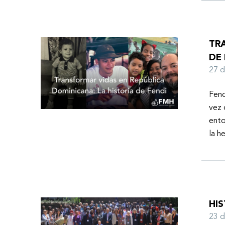
TR
DE 
27 
Fend
vez 
ento
la h
HI
23 