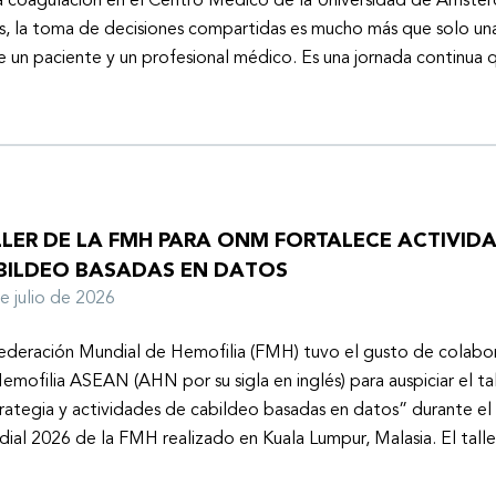
a coagulación en el Centro Médico de la Universidad de Ámster
s, la toma de decisiones compartidas es mucho más que solo un
e un paciente y un profesional médico. Es una jornada continu
LLER DE LA FMH PARA ONM FORTALECE ACTIVID
BILDEO BASADAS EN DATOS
de julio de 2026
ederación Mundial de Hemofilia (FMH) tuvo el gusto de colabor
emofilia ASEAN (AHN por su sigla en inglés) para auspiciar el tal
rategia y actividades de cabildeo basadas en datos” durante e
ial 2026 de la FMH realizado en Kuala Lumpur, Malasia. El tall