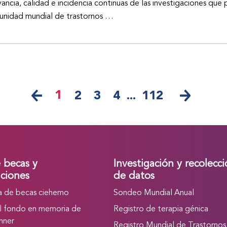
vancia, calidad e incidencia continuas de las investigaciones que 
nidad mundial de trastornos …
1
2
3
4
...
112
e becas y
Investigación y recolecc
ciones
de datos
 de becas ciehemo
Sondeo Mundial Anual
l fondo en memoria de
Registro de terapia génica
nner
Registro Mundial de Trastornos