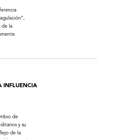
ferencia
oagulación”,
 de la
tamente
 INFLUENCIA
cambio de
ditarios y su
lejo de la