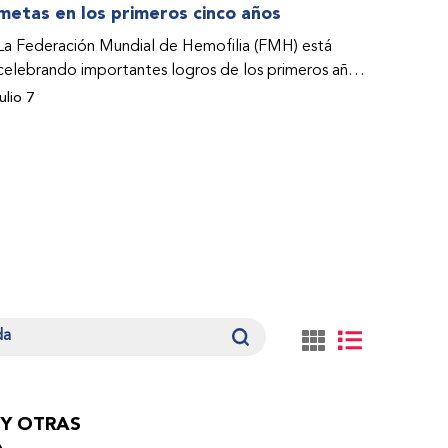
metas en los primeros cinco años
La Federación Mundial de Hemofilia (FMH) está
celebrando importantes logros de los primeros años
de su Programa de Acceso a la Atención y el
julio 7
Tratamiento (PACT por su sigla en inglés). Estos
éxitos –que abarcan estudios de casos– se abordan
en el Informe sobre el impacto del Programa PACT
de la FMH durante el periodo 2021-2025.
 Y OTRAS