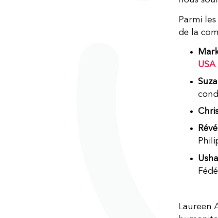
nous souh
Parmi les
de la com
Mark
USA
Suza
cond
Chri
Révé
Phil
Usha
Fédé
Laureen A