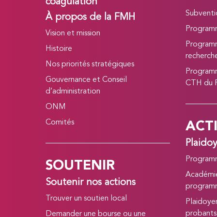
coagulation
Subvent
À propos de la FMH
Program
Vision et mission
Programm
Histoire
recherc
Nos priorités stratégiques
Programm
Gouvernance et Conseil
CTH du
d’administration
ONM
ACT
Comités
Plaido
SOUTENIR
Program
Académie
Soutenir nos actions
program
Trouver un soutien local
Plaidoye
probants
Demander une bourse ou une