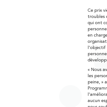
Ce prix 
troubles 
qui ont co
personnes
en charge
organisat
l’objectif
personnes
développe
« Nous av
les perso
peine, » 
Programme
l’amélior
aucun esp