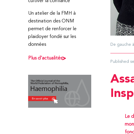
cultiver la confiance
Un atelier de la FMH à
destination des ONM
permet de renforcer le
plaidoyer fondé sur les
données
De gauche à 
Plus d’actualités
Published
s
Assa
Ins
Le d
mond
fond