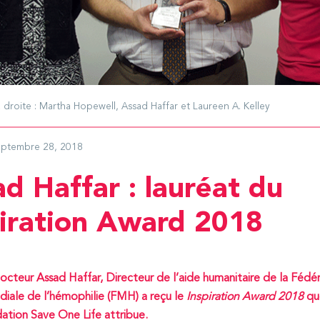
droite : Martha Hopewell, Assad Haffar et Laureen A. Kelley
eptembre 28, 2018
d Haffar : lauréat du
piration Award 2018
octeur Assad Haffar, Directeur de l’aide humanitaire de la Fédé
iale de l’hémophilie (FMH) a reçu le
Inspiration Award 2018
qu
ation Save One Life attribue.