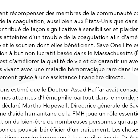
vient récompenser des membres de la communauté co
de la coagulation, aussi bien aux États-Unis que dans
ntribué de façon significative à sensibiliser et plaide
 atteintes d’un trouble de la coagulation afin d’amél
 et le soutien dont elles bénéficient. Save One Life e
ion à but non lucratif basée dans le Massachusetts (
 est d’améliorer la qualité de vie et de garantir un av
 vivant avec une maladie hémorragique rare dans les
ment grâce à une assistance financière directe.
ons estimé que le Docteur Assad Haffar avait consacr
nnes atteintes d’hémophilie partout dans le monde,
a déclaré Martha Hopewell, Directrice générale de Sav
 d’aide humanitaire de la FMH joue un rôle essenti
ation du bien-être de nombreuses personnes qui aup
oir de pouvoir bénéficier d’un traitement. Les chos