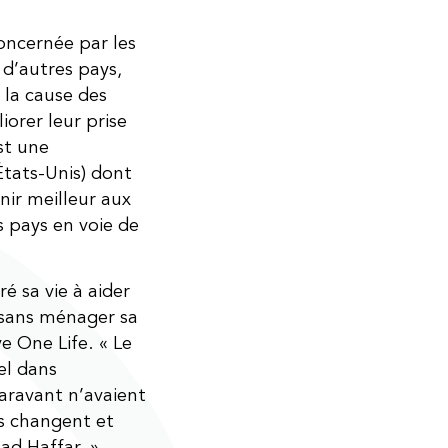
ncernée par les
 d’autres pays,
r la cause des
iorer leur prise
st une
États-Unis) dont
enir meilleur aux
 pays en voie de
é sa vie à aider
 sans ménager sa
e One Life. « Le
el dans
aravant n’avaient
es changent et