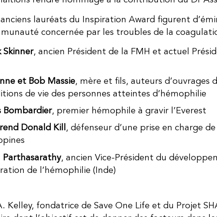
aitions rendre hommage à la contribution du Dr Ass
 anciens lauréats du Inspiration Award figurent d’é
munauté concernée par les troubles de la coagulati
 Skinner
, ancien Président de la FMH et actuel Prési
nne et Bob Massie
, mère et fils, auteurs d’ouvrages d
itions de vie des personnes atteintes d’hémophilie
s Bombardier
, premier hémophile à gravir l’Everest
rend Donald Kill
, défenseur d’une prise en charge de
ippines
 Parthasarathy
, ancien Vice-Président du développe
ration de l’hémophilie (Inde)
. Kelley, fondatrice de Save One Life et du Projet