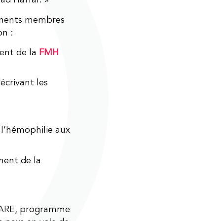
ad Haffar. »
minents membres
on :
dent de la
FMH
écrivant les
 l’hémophilie aux
ment de la
 SHARE, programme