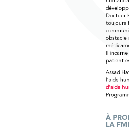
humanitai
développe
Docteur H
toujours 
communic
obstacle 
médicamen
Il incarn
patient e
Assad Haf
l’aide hu
d’aide hu
Programme
À PRO
LA FM