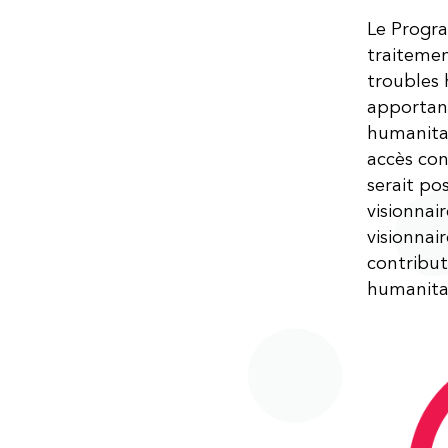
Le Progra
traitemen
troubles 
apportant
humanitai
accès con
serait po
visionnai
visionnai
contribut
humanitai