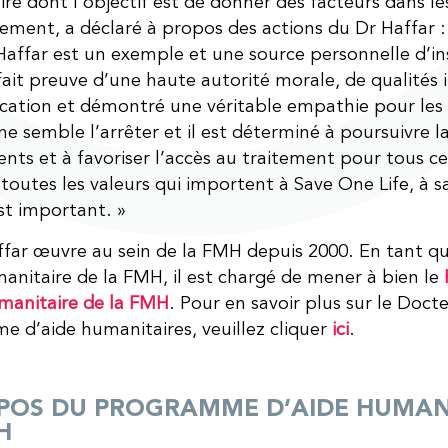
re dont l’objectif est de donner des facteurs dans le
ment, a déclaré à propos des actions du Dr Haffar : 
affar est un exemple et une source personnelle d’insp
fait preuve d’une haute autorité morale, de qualités 
ation et démontré une véritable empathie pour les 
ne semble l’arrêter et il est déterminé à poursuivre la
ts et à favoriser l’accès au traitement pour tous ce
e toutes les valeurs qui importent à Save One Life, à 
st important. »
far œuvre au sein de la FMH depuis 2000. En tant qu
manitaire de la FMH, il est chargé de mener à bien le
manitaire de la FMH
. Pour en savoir plus sur le Docte
 d’aide humanitaires, veuillez cliquer
ici
.
POS DU PROGRAMME D’AIDE HUMANI
H