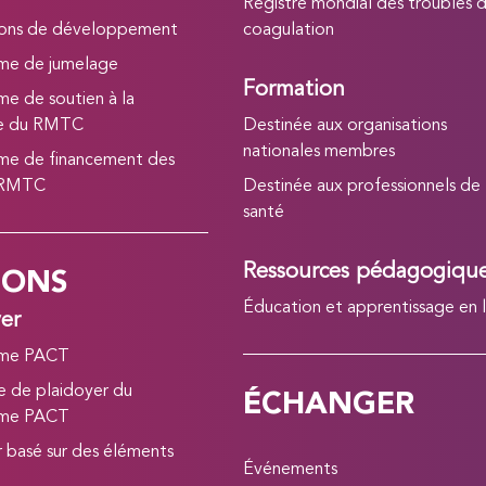
Registre mondial des troubles d
ions de développement
coagulation
me de jumelage
Formation
e de soutien à la
he du RMTC
Destinée aux organisations
nationales membres
e de financement des
 RMTC
Destinée aux professionnels de
santé
IONS
Ressources pédagogiqu
Éducation et apprentissage en 
yer
me PACT
ÉCHANGER
 de plaidoyer du
me PACT
r basé sur des éléments
Événements