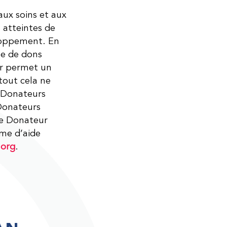
ux soins et aux
 atteintes de
eloppement. En
le de dons
ur permet un
tout cela ne
s Donateurs
 Donateurs
re Donateur
mme d’aide
.org
.