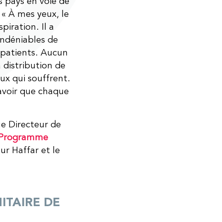
s pays en voie de
« À mes yeux, le
iration. Il a
indéniables de
patients. Aucun
 distribution de
ux qui souffrent.
savoir que chaque
e Directeur de
Programme
ur Haffar et le
TAIRE DE