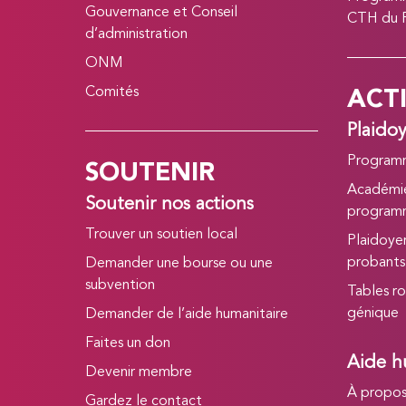
Gouvernance et Conseil
CTH du
d’administration
ONM
ACT
Comités
Plaido
SOUTENIR
Program
Académie
Soutenir nos actions
program
Trouver un soutien local
Plaidoye
probants
Demander une bourse ou une
subvention
Tables ro
génique
Demander de l’aide humanitaire
Faites un don
Aide h
Devenir membre
À propo
Gardez le contact