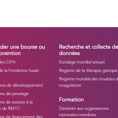
er une bourse ou
Recherche et collecte d
bvention
données
des CIFH
Sondage mondial annuel
de la Fondation Susan
Registre de la thérapie génique
Registre mondial des troubles d
ions de développement
coagulation
me de jumelage
Formation
e de soutien à la
he du RMTC
Destinée aux organisations
nationales membres
e de financement des