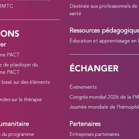
 RMTC
Destinée aux professionnels de
santé
IONS
Ressources pédagogiqu
Éducation et apprentissage en 
yer
me PACT
ÉCHANGER
 de plaidoyer du
me PACT
r basé sur des éléments
Événements
Congrès mondial 2026 de la F
ndes sur la thérapie
Journée mondiale de l’hémophil
umanitaire
Partenaires
s du programme
Entreprises partenaires