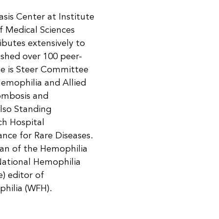
sis Center at Institute
 Medical Sciences
butes extensively to
lished over 100 peer-
He is Steer Committee
emophilia and Allied
rombosis and
also Standing
ch Hospital
nce for Rare Diseases.
man of the Hemophilia
National Hemophilia
) editor of
philia (WFH).