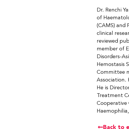
Dr. Renchi Y
of Haematolo
(CAMS) and P
clinical rese
reviewed pub
member of Ea
Disorders-As
Hemostasis S
Committee me
Association.
He is Direct
Treatment Ce
Cooperative G
Haemophilia, 
Back to 