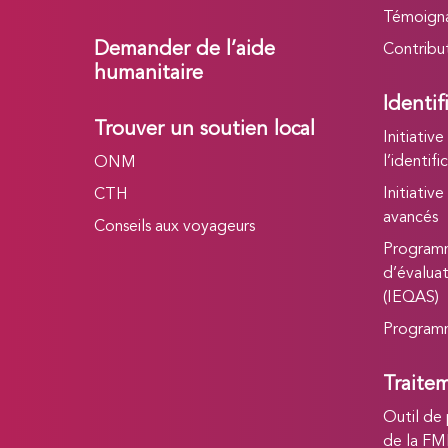
Témoign
Demander de l’aide
Contribu
humanitaire
Identif
Trouver un soutien local
Initiative
l’identifi
ONM
Initiativ
CTH
avancés
Conseils aux voyageurs
Programm
d’évaluat
(IEQAS)
Programm
Traitem
Outil de 
de la F