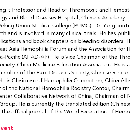
ang is Professor and Head of Thrombosis and Hemosta
gy and Blood Diseases Hospital, Chinese Academy of
eking Union Medical College (PUMC). Dr. Yang contri
arch and is involved in many clinical trials. He has pub
lications and book chapters on bleeding disorders. 
st Asia Hemophilia Forum and the Association for H
ia-Pacific (AHAD-AP). He is Vice Chairman of the Th
ociety, China Medicine Education Association. He is 
mber of the Rare Diseases Society, Chinese Resear
 He is Chairman of Hemophilia Committee, China Allia
or of the National Hemophilia Registry Center, Chair
nter Collaborative Network of China, Chairman of 
roup. He is currently the translated edition (Chinese
the official journal of the World Federation of Hemo
event