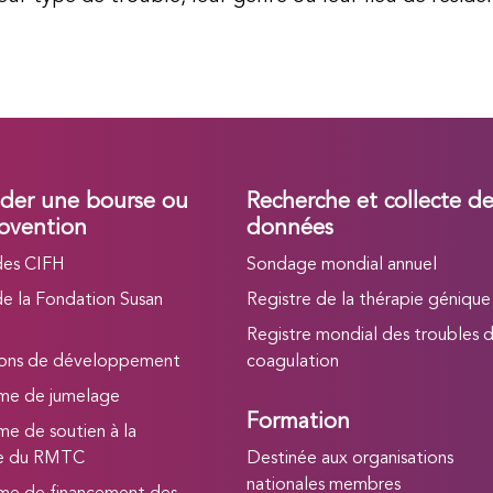
er une bourse ou
Recherche et collecte d
bvention
données
des CIFH
Sondage mondial annuel
de la Fondation Susan
Registre de la thérapie génique
Registre mondial des troubles d
ions de développement
coagulation
me de jumelage
Formation
e de soutien à la
he du RMTC
Destinée aux organisations
nationales membres