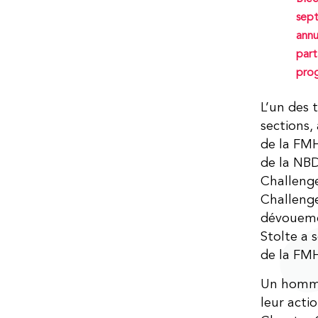
sept
annu
part
prog
L’un des 
sections,
de la FM
de la NB
Challenge
Challenge
dévouemen
Stolte a s
de la FM
Un homma
leur act