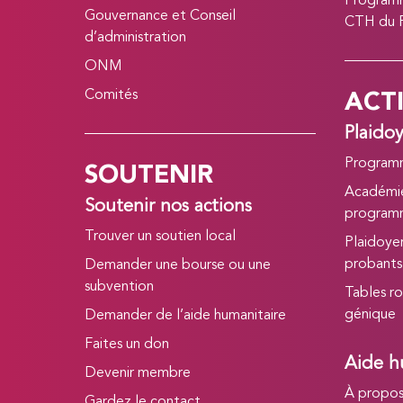
Programm
Gouvernance et Conseil
CTH du
d’administration
ONM
ACT
Comités
Plaido
SOUTENIR
Program
Académie
Soutenir nos actions
program
Trouver un soutien local
Plaidoye
probants
Demander une bourse ou une
subvention
Tables ro
génique
Demander de l’aide humanitaire
Faites un don
Aide h
Devenir membre
À propo
Gardez le contact