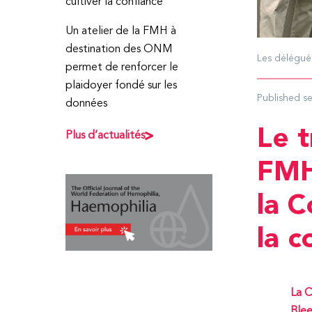
cultiver la confiance
Un atelier de la FMH à
destination des ONM
Les délégué·
permet de renforcer le
plaidoyer fondé sur les
Published
s
données
Le t
Plus d’actualités
FMH
la C
la 
La C
Blee