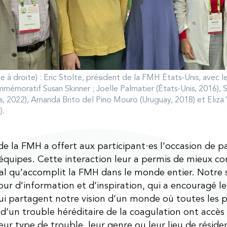
 à droite) : Eric Stolte, président de la FMH États-Unis, avec le
mémoratif Susan Skinner ; Joelle Palmatier (États-Unis, 2016), 
is, 2022), Amanda Brito del Pino Mouro (Uruguay, 2018) et Eliz
).
de la FMH a offert aux participant·es l’occasion de p
équipes. Cette interaction leur a permis de mieux c
ital qu’accomplit la FMH dans le monde entier. Notre 
our d’information et d’inspiration, qui a encouragé les
ui partagent notre vision d’un monde où toutes les 
 d’un trouble héréditaire de la coagulation ont accès 
leur type de trouble, leur genre ou leur lieu de réside