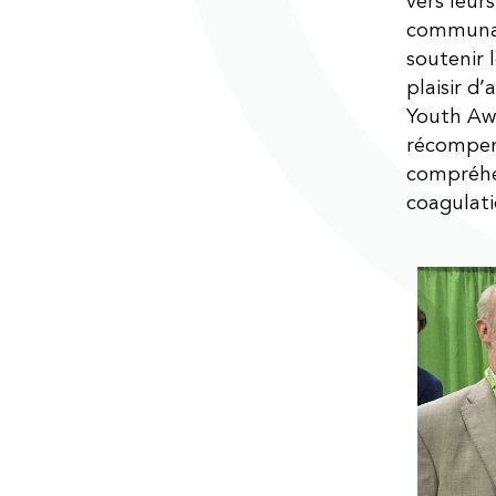
vers leur
communaut
soutenir 
plaisir d
Youth Awa
récompens
compréhen
coagulati