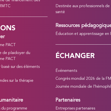
e de financement des
 RMTC
Destinée aux professionnels de
santé
IONS
Ressources pédagogiqu
Éducation et apprentissage en 
yer
me PACT
ÉCHANGER
 de plaidoyer du
me PACT
r basé sur des éléments
Événements
Congrès mondial 2026 de la F
ndes sur la thérapie
Journée mondiale de l’hémophil
umanitaire
Partenaires
s du programme
Entreprises partenaires