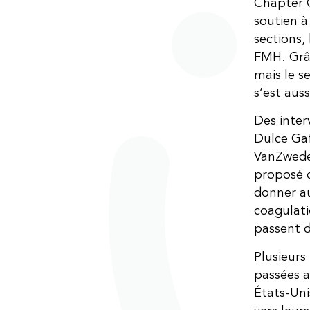
Chapter 
soutien à
sections, 
FMH. Grâc
mais le s
s’est auss
Des inter
Dulce Gaf
VanZwede
proposé d
donner au
coagulati
passent d
Plusieurs
passées a
États-Uni