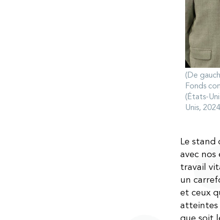
(De gauche
Fonds com
(États-Un
Unis, 2024
Le stand 
avec nos 
travail v
un carref
et ceux q
atteintes
que soit 