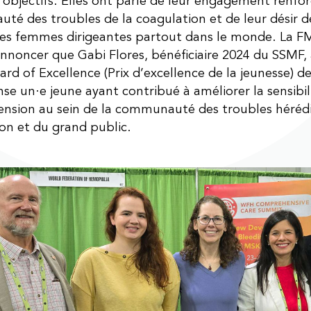
s objectifs. Elles ont parlé de leur engagement renfor
é des troubles de la coagulation et de leur désir d
les femmes dirigeantes partout dans le monde. La F
’annoncer que Gabi Flores, bénéficiaire 2024 du SSMF,
rd of Excellence (Prix d’excellence de la jeunesse) de
e un·e jeune ayant contribué à améliorer la sensibili
sion au sein de la communauté des troubles hérédit
on et du grand public.