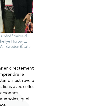
s bénéficiaires du
Shellye Horowitz
a VanZweden (États-
arler directement
omprendre le
stand s’est révélé
 liens avec celles
personnes
aux soins, quel
nce.