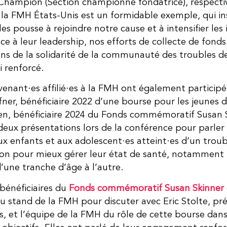
Champion (Section championne fondatrice), respecti
 la FMH États-Unis est un formidable exemple, qui ins
les pousse à rejoindre notre cause et à intensifier les i
e à leur leadership, nos efforts de collecte de fonds
ens de la solidarité de la communauté des troubles d
i renforcé.
venant·es affilié·es à la FMH ont également particip
ner, bénéficiaire 2022 d’une bourse pour les jeunes d
n, bénéficiaire 2024 du Fonds commémoratif Susan S
eux présentations lors de la conférence pour parler 
x enfants et aux adolescent·es atteint·es d’un troub
on pour mieux gérer leur état de santé, notamment lo
’une tranche d’âge à l’autre.
 bénéficiaires du
Fonds commémoratif Susan Skinner
u stand de la FMH pour discuter avec Eric Stolte, pr
s, et l’équipe de la FMH du rôle de cette bourse dans