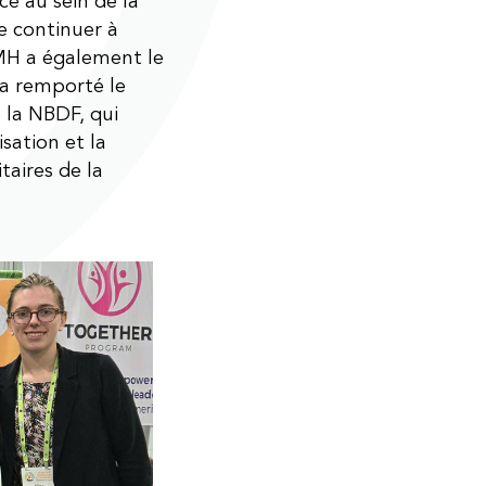
cé au sein de la
e continuer à
MH a également le
 a remporté le
 la NBDF, qui
sation et la
aires de la