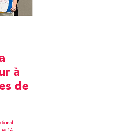
a
ur à
les de
ational
 au 14