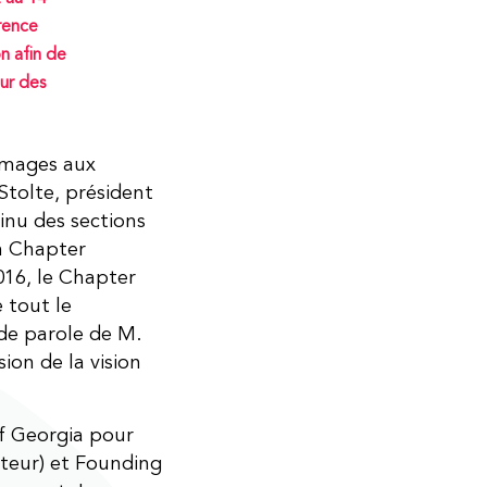
rence
n afin de
ur des
mmages aux
Stolte, président
nu des sections
n Chapter
016, le Chapter
 tout le
de parole de M.
ion de la vision
f Georgia pour
teur) et Founding