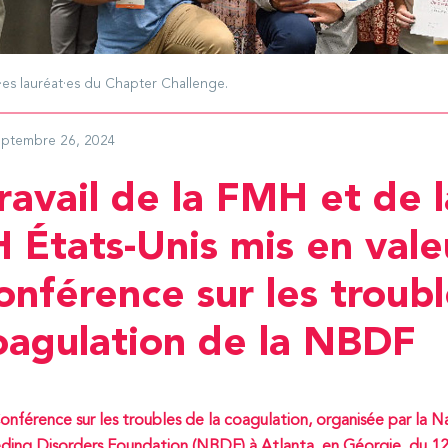
es lauréat·es du Chapter Challenge.
eptembre 26, 2024
ravail de la FMH et de l
 États-Unis mis en vale
onférence sur les troub
coagulation de la NBDF
onférence sur les troubles de la coagulation, organisée par la N
ding Disorders Foundation (NBDF) à Atlanta, en Géorgie, du 12