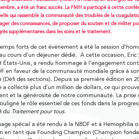
embre, a été un franc succès. La FMH a participé à cette confé
elle qui rassemble la communauté des troubles de la coagulatio
ager des connaissances, de proposer du soutien et de militer po
rès supplémentaires dans les soins et le traitement.
temps forts de cet événement a été la session d’ho
 au cours d’un déjeuner dédié. À cette occasion, Eric 
H États-Unis, a rendu hommage à l’engagement conti
DF en faveur de la communauté mondiale grâce à so
 (Défi des sections). Depuis sa première édition en 2
 a collecté plus d’un million de dollars, ce qui prouve
t et la générosité de notre communauté. La prise 
ouligné le rôle essentiel de ces fonds dans la progress
H du
Traitement pour tous
.
ge spécial a été rendu à la NBDF et à Hemophilia o
ion en tant que Founding Champion (Champion fonda