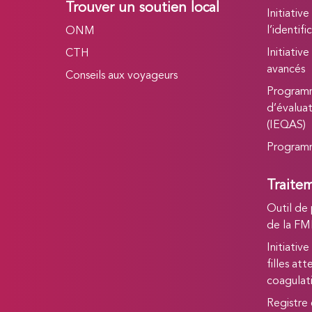
Trouver un soutien local
Initiative
l’identifi
ONM
Initiativ
CTH
avancés
Conseils aux voyageurs
Programm
d’évaluat
(IEQAS)
Programm
Traitem
Outil de 
de la F
Initiativ
filles at
coagulat
Registre