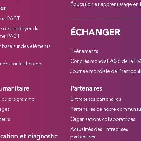
Éducation et apprentissage en 
yer
me PACT
ÉCHANGER
 de plaidoyer du
me PACT
r basé sur des éléments
Événements
Congrès mondial 2026 de la F
ndes sur la thérapie
Journée mondiale de l’hémophil
umanitaire
Partenaires
s du programme
Entreprises partenaires
ages
Partenaires de notre communa
teurs
Organisations collaboratrices
Actualités des Entreprises
ication et diagnostic
partenaires