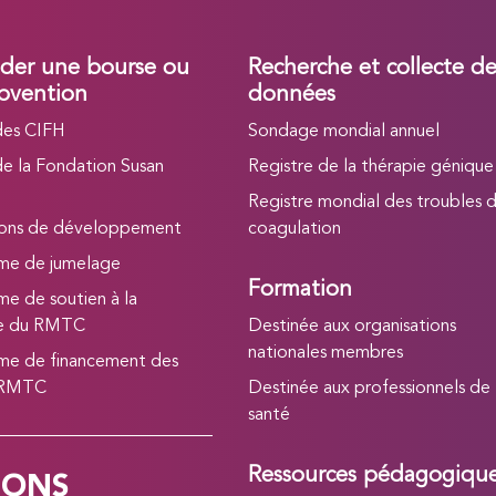
er une bourse ou
Recherche et collecte d
bvention
données
des CIFH
Sondage mondial annuel
de la Fondation Susan
Registre de la thérapie génique
Registre mondial des troubles d
ions de développement
coagulation
me de jumelage
Formation
e de soutien à la
he du RMTC
Destinée aux organisations
nationales membres
e de financement des
 RMTC
Destinée aux professionnels de
santé
IONS
Ressources pédagogiqu