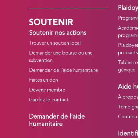
Plaido
SOUTENIR
Program
Académie
Soutenir nos actions
program
Trouver un soutien local
Plaidoye
probants
Demander une bourse ou une
subvention
Tables ro
génique
Demander de l’aide humanitaire
Faites un don
Aide h
Devenir membre
À propo
Gardez le contact
Témoign
Demander de l’aide
Contribu
humanitaire
Identif