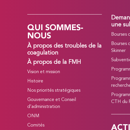
Demand
QUI SOMMES-
une su
NOUS
Bourses 
Bourses 
À propos des troubles de la
Skinner
coagulation
Subvent
À propos de la FMH
Program
Vision et mission
Programm
Histoire
recherc
Nos priorités stratégiques
Programm
Gouvernance et Conseil
CTH du
d’administration
ONM
ACT
Comités