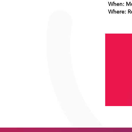
When: Mo
Where: R