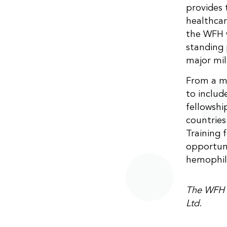
provides 
healthcar
the WFH w
standing 
major mil
From a m
to includ
fellowshi
countries
Training 
opportuni
hemophil
The WFH I
Ltd.