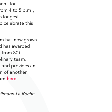
ment for
rom 4 to 5 p.m.,
s longest
 celebrate this
ram has now grown
nd has awarded
s from 80+
plinary team.
, and provides an
on of another
ram
here
.
offmann-La Roche