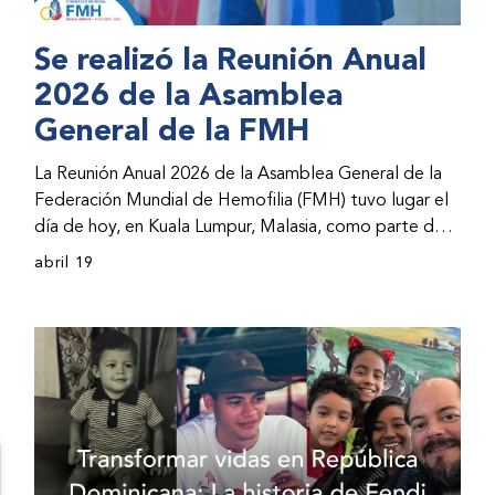
Se realizó la Reunión Anual
2026 de la Asamblea
General de la FMH
La Reunión Anual 2026 de la Asamblea General de la
Federación Mundial de Hemofilia (FMH) tuvo lugar el
día de hoy, en Kuala Lumpur, Malasia, como parte del
Congreso Mundial 2026 de la FMH. La reunión abarcó
abril 19
la incorporación de nuevos miembros al consejo
directivo de la FMH y la presentación de informes de
avances por parte de la dirección de la FMH. Al
evento asistieron representantes de las organizaciones
nacionales miembros (ONM) de la FMH y otras partes
interesadas.