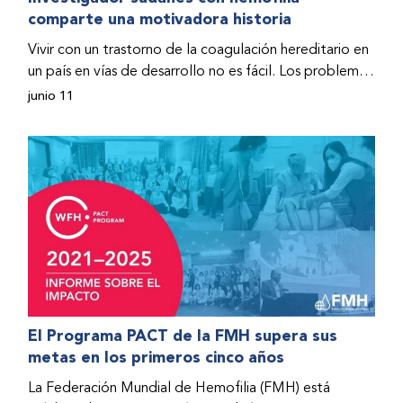
comparte una motivadora historia
hospitalizado y terminó con daños graves en ambas
rodillas. No fue sino hasta que empezó a recibir factor
Vivir con un trastorno de la coagulación hereditario en
donado a través del Programa de Ayuda Humanitaria
un país en vías de desarrollo no es fácil. Los problemas
de la Federación Mundial de Hemofilia (FMH) cuando
se multiplican drásticamente cuando el país también
junio 11
Fendi encontró la esperanza de una vida mejor.
se ve afectado por una guerra civil. Para Osman
Hashim, hombre sudanés con hemofilia B, la vida no
representaba más que retos cotidianos hasta que la
asistencia proporcionada por la Federación Mundial
de Hemofilia (FMH) y su Programa de Ayuda
Humanitaria salvo su vida.
El Programa PACT de la FMH supera sus
metas en los primeros cinco años
La Federación Mundial de Hemofilia (FMH) está