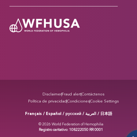
Disclaimer
Fraud alert
Contáctenos
Política de privacidad
Condiciones
Cookie Settings
Français / Español / русский /
/ 日本語
العربية
© 2026 World Federation of Hemophilia
Registro caritativo: 108222050 RR 0001