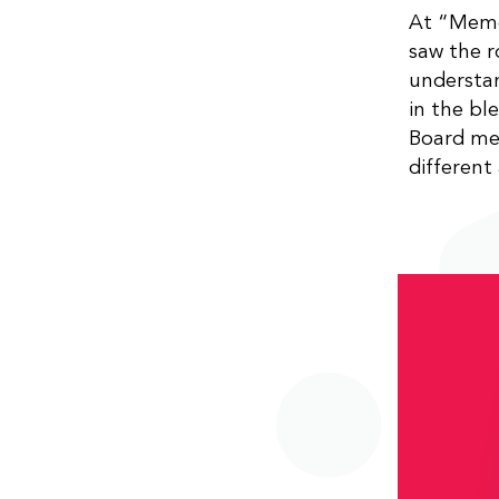
At “Memo
saw the r
understan
in the bl
Board mem
different