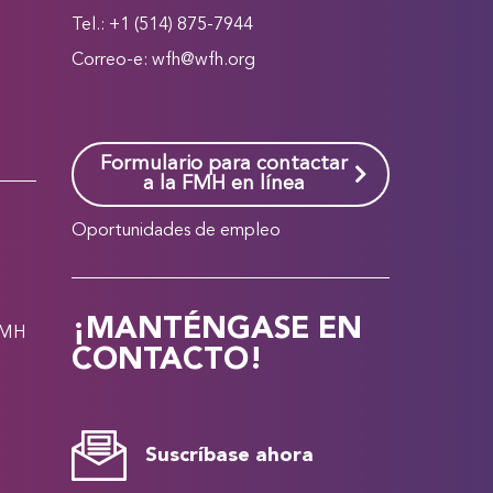
Tel.: +1 (514) 875-7944
Correo-e:
wfh@wfh.org
Formulario para contactar
a la FMH en línea
Oportunidades de empleo
¡MANTÉNGASE EN
FMH
CONTACTO!
Suscríbase ahora