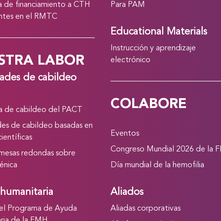
 de financiamiento a CTH
Para PAM
antes en el RMTC
Educational Materials
Instrucción y aprendizaje
STRA LABOR
electrónico
dades de cabildeo
COLABORE
 de cabildeo del PACT
des de cabildeo basadas en
Eventos
ientíficas
Congreso Mundial 2026 de la 
 mesas redondas sobre
énica
Día mundial de la hemofilia
humanitaria
Aliados
el Programa de Ayuda
Aliadas corporativas
ria de la FMH