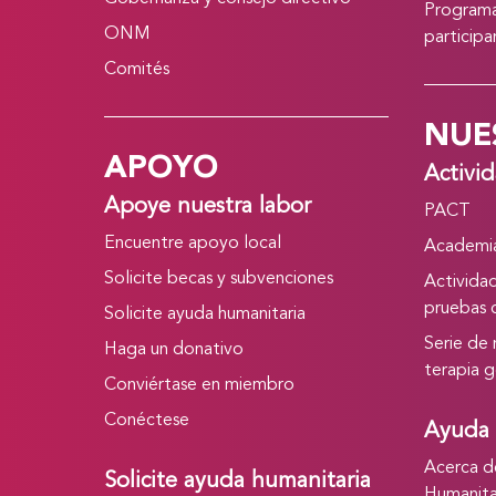
Programa
ONM
particip
Comités
NUE
APOYO
Activi
Apoye nuestra labor
PACT
Encuentre apoyo local
Academia
Solicite becas y subvenciones
Activida
pruebas c
Solicite ayuda humanitaria
Serie de
Haga un donativo
terapia g
Conviértase en miembro
Conéctese
Ayuda 
Acerca d
Solicite ayuda humanitaria
Humanita