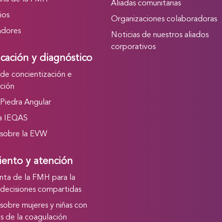
Aliadas comunitarias
ios
Organizaciones colaboradoras
adores
Noticias de nuestros aliados
corporativos
icación y diagnóstico
a de concientización e
ación
a Piedra Angular
a IEQAS
a sobre la EVW
iento y atención
nta de la FMH para la
decisiones compartidas
a sobre mujeres y niñas con
s de la coagulación