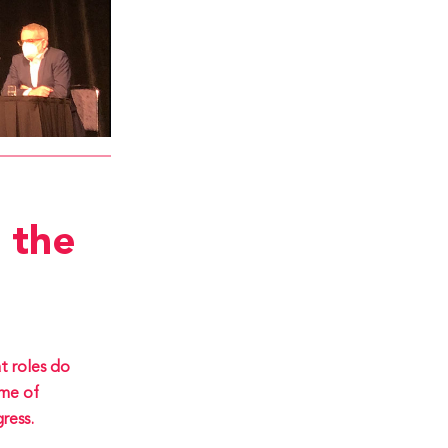
 the
t roles do
ome of
ress.