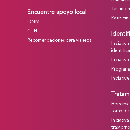
Testimon
Encuentre apoyo local
Patrocin
ONM
CTH
Identif
Recomendaciones para viajeros
Iniciativ
identific
Iniciativ
Program
Iniciativ
Tratam
Herramie
toma de 
Iniciativ
trastorno