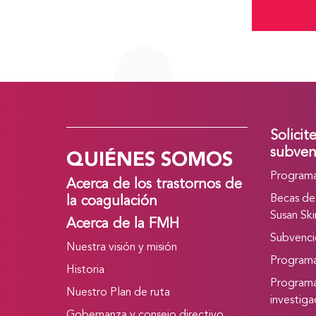
Solicit
QUIÉNES SOMOS
subven
Programa
Acerca de los trastornos de
Becas de
la coagulación
Susan Ski
Acerca de la FMH
Subvencio
Nuestra visión y misión
Program
Historia
Programa
Nuestro Plan de ruta
investig
Gobernanza y consejo directivo