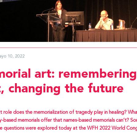
ayo 10, 2022
orial art: remembering
, changing the future
 role does the memorialization of tragedy play in healing? Wha
y-based memorials offer that names-based memorials can’t? S
e questions were explored today at the WFH 2022 World Cong