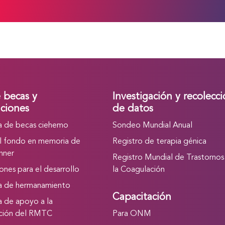
e becas y
Investigación y recolecc
ciones
de datos
 de becas ciehemo
Sondeo Mundial Anual
l fondo en memoria de
Registro de terapia génica
nner
Registro Mundial de Trastornos
nes para el desarrollo
la Coagulación
a de hermanamiento
Capacitación
 de apoyo a la
ación del RMTC
Para ONM