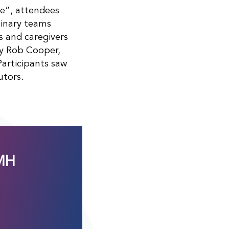
e”, attendees
linary teams
s and caregivers
by Rob Cooper,
articipants saw
utors.
FMH