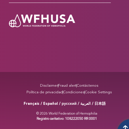
Disclaimer
Fraud alert
Contáctenos
Política de privacidad
Condiciones
Cookie Settings
Français / Español / русский /
/ 日本語
العربية
© 2026 World Federation of Hemophilia
Registro caritativo: 108222050 RR 0001