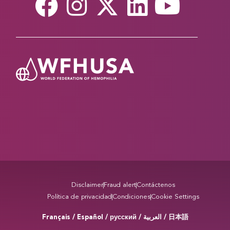
Disclaimer
Fraud alert
Contáctenos
Política de privacidad
Condiciones
Cookie Settings
Français / Español / русский /
/ 日本語
العربية