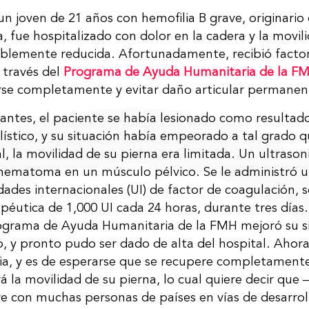
un joven de 21 años con hemofilia B grave, originario
, fue hospitalizado con dolor en la cadera y la movil
blemente reducida. Afortunadamente, recibió facto
 través del
Programa de Ayuda Humanitaria de la F
se completamente y evitar daño articular permanen
 antes, el paciente se había lesionado como resultad
ístico, y su situación había empeorado a tal grado q
al, la movilidad de su pierna era limitada. Un ultraso
hematoma en un músculo pélvico. Se le administró una
dades internacionales (UI) de factor de coagulación, 
apéutica de 1,000 UI cada 24 horas, durante tres días
ograma de Ayuda Humanitaria de la FMH mejoró su s
, y pronto pudo ser dado de alta del hospital. Ahora
pia, y es de esperarse que se recupere completamen
á la movilidad de su pierna, lo cual quiere decir que –
e con muchas personas de países en vías de desarrol