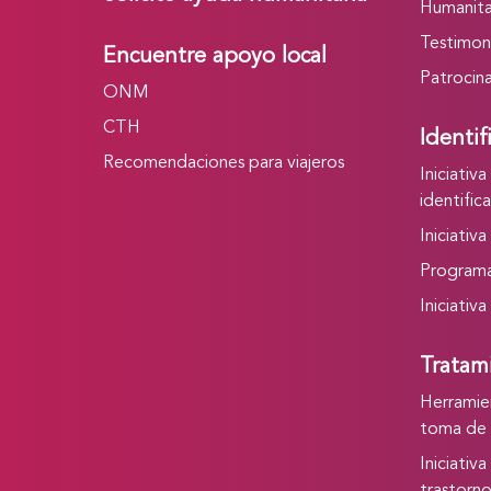
Humanita
Testimon
Encuentre apoyo local
Patrocin
ONM
CTH
Identif
Recomendaciones para viajeros
Iniciativ
identific
Iniciativ
Program
Iniciativ
Tratam
Herramie
toma de 
Iniciativ