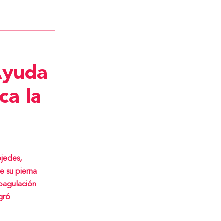
Ayuda
ca la
ojedes,
e su pierna
oagulación
gró