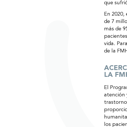
que sufri
En 2020,
de 7 mill
más de 95
pacientes
vida. Pa
de la FM
ACERC
LA FM
El Progra
atención 
trastorno
proporcio
humanita
los pacie