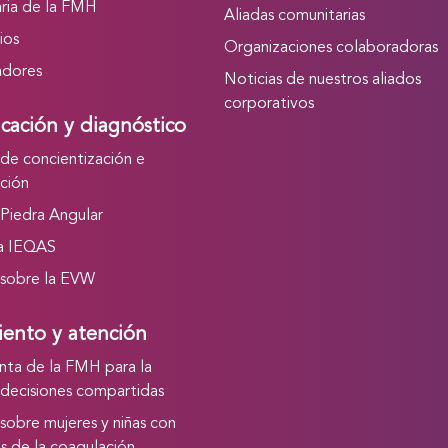
ria de la FMH
Aliadas comunitarias
ios
Organizaciones colaboradoras
adores
Noticias de nuestros aliados
corporativos
icación y diagnóstico
a de concientización e
ación
a Piedra Angular
a IEQAS
a sobre la EVW
iento y atención
nta de la FMH para la
decisiones compartidas
a sobre mujeres y niñas con