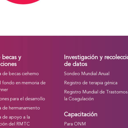
e becas y
Investigación y recolecc
ciones
de datos
 de becas ciehemo
Sondeo Mundial Anual
l fondo en memoria de
Registro de terapia génica
nner
Registro Mundial de Trastornos
nes para el desarrollo
la Coagulación
a de hermanamiento
Capacitación
 de apoyo a la
ación del RMTC
Para ONM