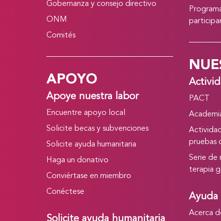
Gobernanza y consejo directivo
Programa
ONM
particip
Comités
NUE
APOYO
Activi
Apoye nuestra labor
PACT
Encuentre apoyo local
Academia
Solicite becas y subvenciones
Activida
pruebas c
Solicite ayuda humanitaria
Serie de
Haga un donativo
terapia g
Conviértase en miembro
Conéctese
Ayuda 
Acerca d
Solicite ayuda humanitaria