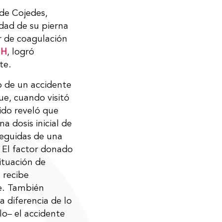
 de Cojedes,
idad de su pierna
r de coagulación
MH
, logró
te.
o de un accidente
ue, cuando visitó
nido reveló que
 dosis inicial de
seguidas de una
. El factor donado
ituación de
 recibe
te. También
a diferencia de lo
lo– el accidente