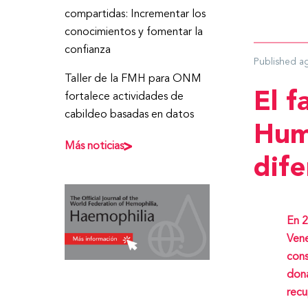
compartidas: Incrementar los
conocimientos y fomentar la
confianza
Published
a
Taller de la FMH para ONM
El 
fortalece actividades de
cabildeo basadas en datos
Hum
Más noticias
dif
En 2
Vene
cons
dona
recu