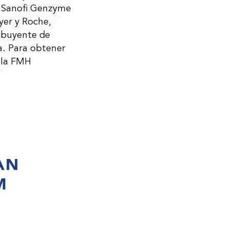
e Sanofi Genzyme
yer y Roche,
ribuyente de
a. Para obtener
 la FMH