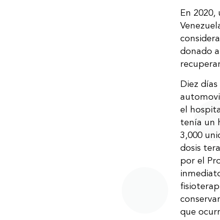
En 2020, 
Venezuela
considera
donado a
recuperar
Diez días
automovil
el hospit
tenía un 
3,000 uni
dosis ter
por el Pr
inmediato
fisiotera
conservar
que ocurr