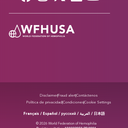
Disclaimer
Fraud alert
Contáctenos
Política de privacidad
Condiciones
Cookie Settings
Français / Español / русский /
/ 日本語
العربية
© 2026 World Federation of Hemophilia