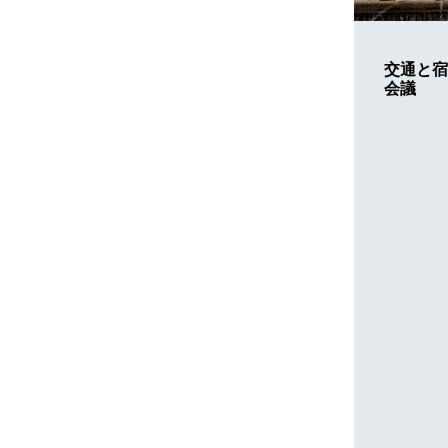
交通と宿泊
会議