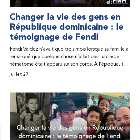
Changer la vie des gens en
République dominicaine : le
témoignage de Fendi
Fendi Valdez n’avait que trois mois lorsque sa famille a
remarqué que quelque chose n’allait pas : un large
hématome était apparu sur son corps. À l’époque, très
peu de professionnel·les de santé de République
juillet 27
dominicaine connaissaient l’hémophilie, ce qui rendait
son diagnostic difficile. Même en cas de diagnostic
correct, le traitement était encore largement
indisponible. Les concentrés de facteur étaient chers
et difficiles à se procurer. Afin que son traitement dure
plus longtemps, Fendi prenait parfois une dose
inférieure à celle prescrite. À cause de ces soins limités,
il avait fréquemment des saignements, manquait
l’école, était hospitalisé, et a fini par développer des