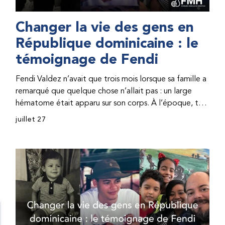
Changer la vie des gens en
République dominicaine : le
témoignage de Fendi
Fendi Valdez n’avait que trois mois lorsque sa famille a
remarqué que quelque chose n’allait pas : un large
hématome était apparu sur son corps. À l’époque, très
peu de professionnel·les de santé de République
juillet 27
dominicaine connaissaient l’hémophilie, ce qui rendait
son diagnostic difficile. Même en cas de diagnostic
correct, le traitement était encore largement
indisponible. Les concentrés de facteur étaient chers
et difficiles à se procurer. Afin que son traitement dure
plus longtemps, Fendi prenait parfois une dose
inférieure à celle prescrite. À cause de ces soins limités,
il avait fréquemment des saignements, manquait
l’école, était hospitalisé, et a fini par développer des