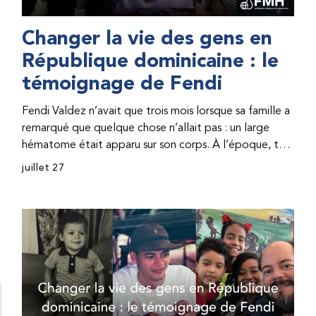
Changer la vie des gens en
République dominicaine : le
témoignage de Fendi
Fendi Valdez n’avait que trois mois lorsque sa famille a
remarqué que quelque chose n’allait pas : un large
hématome était apparu sur son corps. À l’époque, très
peu de professionnel·les de santé de République
juillet 27
dominicaine connaissaient l’hémophilie, ce qui rendait
son diagnostic difficile. Même en cas de diagnostic
correct, le traitement était encore largement
indisponible. Les concentrés de facteur étaient chers
et difficiles à se procurer. Afin que son traitement dure
plus longtemps, Fendi prenait parfois une dose
inférieure à celle prescrite. À cause de ces soins limités,
il avait fréquemment des saignements, manquait
l’école, était hospitalisé, et a fini par développer des