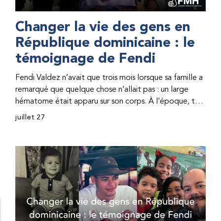
Changer la vie des gens en
République dominicaine : le
témoignage de Fendi
Fendi Valdez n’avait que trois mois lorsque sa famille a
remarqué que quelque chose n’allait pas : un large
hématome était apparu sur son corps. À l’époque, très
peu de professionnel·les de santé de République
juillet 27
dominicaine connaissaient l’hémophilie, ce qui rendait
son diagnostic difficile. Même en cas de diagnostic
correct, le traitement était encore largement
indisponible. Les concentrés de facteur étaient chers
et difficiles à se procurer. Afin que son traitement dure
plus longtemps, Fendi prenait parfois une dose
inférieure à celle prescrite. À cause de ces soins limités,
il avait fréquemment des saignements, manquait
l’école, était hospitalisé, et a fini par développer des