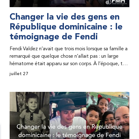
Changer la vie des gens en
République dominicaine : le
témoignage de Fendi
Fendi Valdez n’avait que trois mois lorsque sa famille a
remarqué que quelque chose n’allait pas : un large
hématome était apparu sur son corps. À l’époque, très
peu de professionnel·les de santé de République
juillet 27
dominicaine connaissaient l’hémophilie, ce qui rendait
son diagnostic difficile. Même en cas de diagnostic
correct, le traitement était encore largement
indisponible. Les concentrés de facteur étaient chers
et difficiles à se procurer. Afin que son traitement dure
plus longtemps, Fendi prenait parfois une dose
inférieure à celle prescrite. À cause de ces soins limités,
il avait fréquemment des saignements, manquait
l’école, était hospitalisé, et a fini par développer des