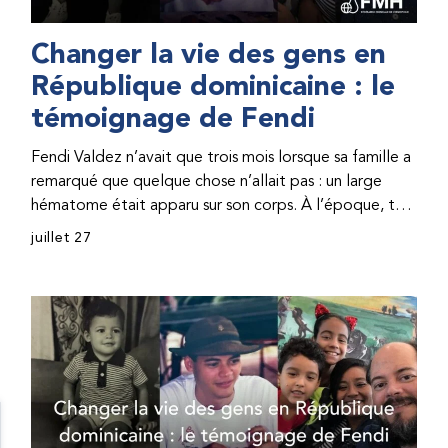
Changer la vie des gens en
République dominicaine : le
témoignage de Fendi
Fendi Valdez n’avait que trois mois lorsque sa famille a
remarqué que quelque chose n’allait pas : un large
hématome était apparu sur son corps. À l’époque, très
peu de professionnel·les de santé de République
juillet 27
dominicaine connaissaient l’hémophilie, ce qui rendait
son diagnostic difficile. Même en cas de diagnostic
correct, le traitement était encore largement
indisponible. Les concentrés de facteur étaient chers
et difficiles à se procurer. Afin que son traitement dure
plus longtemps, Fendi prenait parfois une dose
inférieure à celle prescrite. À cause de ces soins limités,
il avait fréquemment des saignements, manquait
l’école, était hospitalisé, et a fini par développer des