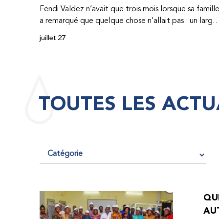
Fendi Valdez n’avait que trois mois lorsque sa famill
a remarqué que quelque chose n’allait pas : un large
hématome était apparu sur son corps. À l’époque,
juillet 27
très peu de professionnel·les de santé de
République dominicaine connaissaient l’hémophilie,
ce qui rendait son diagnostic difficile. Même en cas
de diagnostic correct, le traitement était encore
largement indisponible. Les concentrés de facteur
TOUTES LES ACTU
étaient chers et difficiles à se procurer. Afin que son
traitement dure plus longtemps, Fendi prenait
parfois une dose inférieure à celle prescrite. À cause
de ces soins limités, il avait fréquemment des
saignements, manquait l’école, était hospitalisé, et 
fini par développer des problèmes très graves aux
deux genoux. Ce n’est que lorsque Fendi a
commencé à recevoir des dons de facteur fournis
QUE
par le Programme d’aide humanitaire de la
AU
Fédération mondiale de l’hémophilie qu’il a retrouv