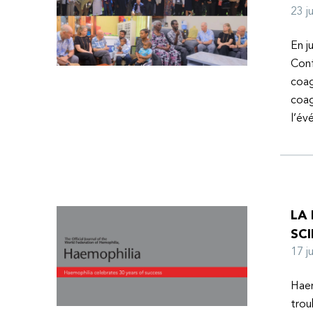
23 
En j
Conf
coag
coag
l’é
LA
SCI
17 
Haem
trou