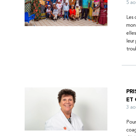
l’espoir d’une vie meilleure.
5 a
Les 
mond
elle
leur
tro
PRI
ET
3 a
Pour
coag