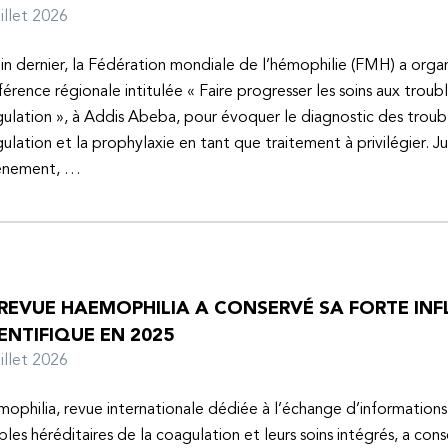
juillet 2026
uin dernier, la Fédération mondiale de l’hémophilie (FMH) a organ
érence régionale intitulée « Faire progresser les soins aux troubl
ulation », à Addis Abeba, pour évoquer le diagnostic des troubl
ulation et la prophylaxie en tant que traitement à privilégier. J
vénement, …
 REVUE HAEMOPHILIA A CONSERVÉ SA FORTE IN
ENTIFIQUE EN 2025
juillet 2026
ophilia, revue internationale dédiée à l’échange d’informations 
bles héréditaires de la coagulation et leurs soins intégrés, a con