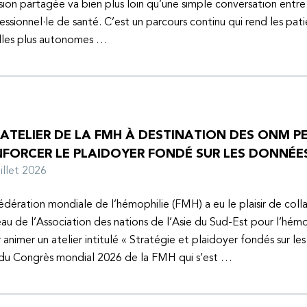
sion partagée va bien plus loin qu’une simple conversation entre
essionnel·le de santé. C’est un parcours continu qui rend les pati
lles plus autonomes …
 ATELIER DE LA FMH À DESTINATION DES ONM P
NFORCER LE PLAIDOYER FONDÉ SUR LES DONNÉE
juillet 2026
édération mondiale de l’hémophilie (FMH) a eu le plaisir de coll
au de l’Association des nations de l’Asie du Sud-Est pour l’hém
 animer un atelier intitulé « Stratégie et plaidoyer fondés sur le
 du Congrès mondial 2026 de la FMH qui s’est …