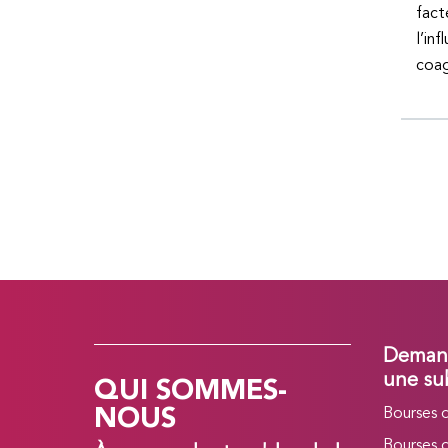
fact
l’in
coag
Demand
QUI SOMMES-
une su
NOUS
Bourses 
Bourses 