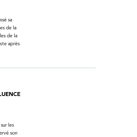
isé sa
es de la
es de la
uste après
FLUENCE
sur les
servé son