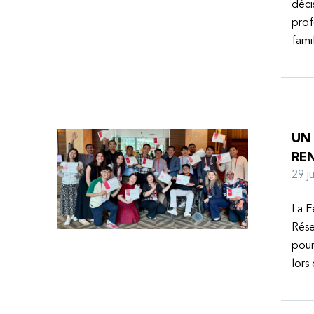
déci
prof
fami
UN
RE
29 
La F
Rése
pour
lors