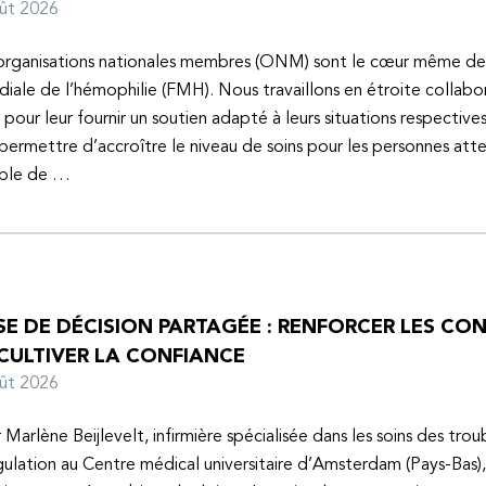
oût 2026
organisations nationales membres (ONM) sont le cœur même de
iale de l’hémophilie (FMH). Nous travaillons en étroite collabo
s pour leur fournir un soutien adapté à leurs situations respective
 permettre d’accroître le niveau de soins pour les personnes atte
uble de …
SE DE DÉCISION PARTAGÉE : RENFORCER LES C
 CULTIVER LA CONFIANCE
oût 2026
 Marlène Beijlevelt, infirmière spécialisée dans les soins des trou
ulation au Centre médical universitaire d’Amsterdam (Pays-Bas), 