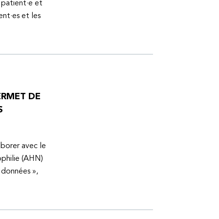
 patient·e et
ent·es et les
ERMET DE
S
aborer avec le
ophilie (AHN)
s données »,