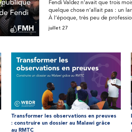
Fendi Valdez n’avait que trois mo
quelque chose n’allait pas : un l
À l’époque, très peu de professi
dominicaine connaissaient l’hémophi
juillet 27
Même en cas de diagnostic correct
indisponible. Les concentrés de fac
procurer. Afin que son traitement
une dose inférieure à celle prescrit
fréquemment des saignements, manqu
par développer des problèmes tr
lorsque Fendi a commencé à recevo
Programme d’aide humanitaire de 
qu’il a retrouvé l’espoir d’une vie
Transformer les observations en preuves
: construire un dossier au Malawi grâce
au RMTC