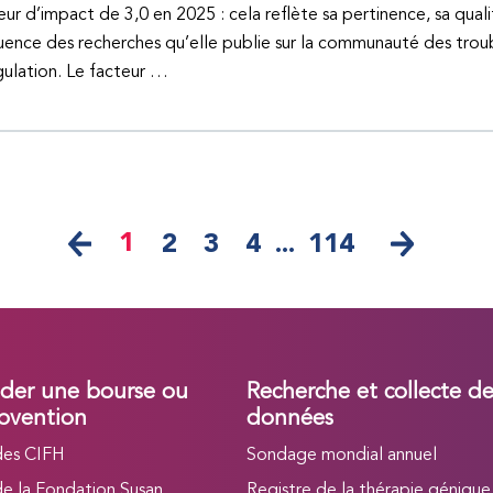
eur d’impact de 3,0 en 2025 : cela reflète sa pertinence, sa quali
fluence des recherches qu’elle publie sur la communauté des trou
ulation. Le facteur …
1
2
3
4
...
114
er une bourse ou
Recherche et collecte d
bvention
données
des CIFH
Sondage mondial annuel
de la Fondation Susan
Registre de la thérapie génique