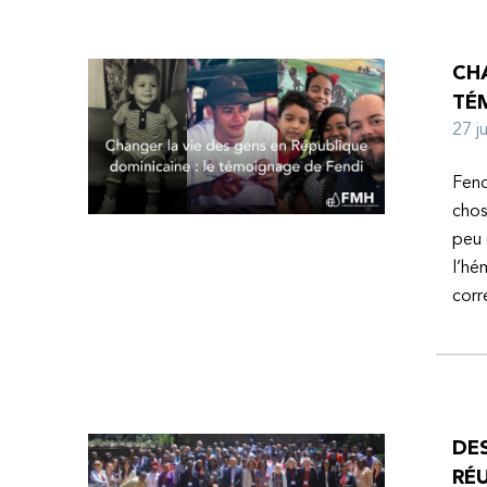
CHA
TÉ
27 
Fend
chos
peu 
l’hé
corr
DE
RÉU