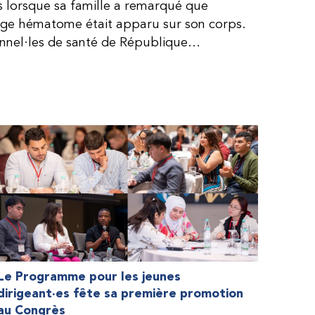
is lorsque sa famille a remarqué que
arge hématome était apparu sur son corps.
onnel·les de santé de République
lie, ce qui rendait son diagnostic difficile.
, le traitement était encore largement
teur étaient chers et difficiles à se
 dure plus longtemps, Fendi prenait parfois
e. À cause de ces soins limités, il avait
ait l’école, était hospitalisé, et a fini
ès graves aux deux genoux. Ce n’est que
ir des dons de facteur fournis par le
la Fédération mondiale de l’hémophilie
 meilleure.
Le Programme pour les jeunes
dirigeant·es fête sa première promotion
au Congrès