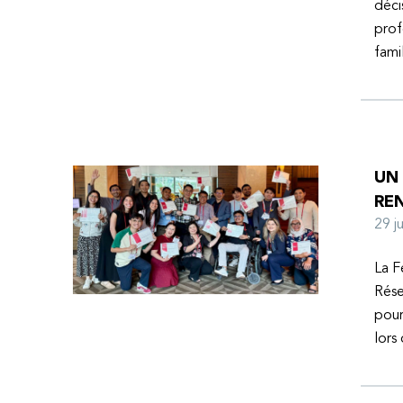
déci
prof
fami
UN
RE
29 
La F
Rése
pour
lors