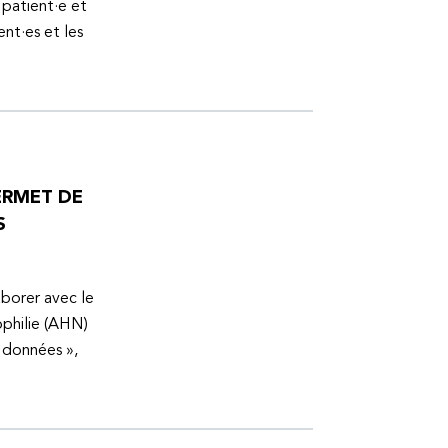
 patient·e et
ent·es et les
ERMET DE
S
aborer avec le
ophilie (AHN)
s données »,