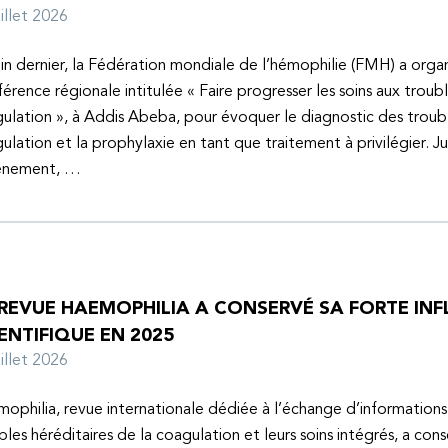
juillet 2026
uin dernier, la Fédération mondiale de l’hémophilie (FMH) a organ
érence régionale intitulée « Faire progresser les soins aux troubl
ulation », à Addis Abeba, pour évoquer le diagnostic des troubl
ulation et la prophylaxie en tant que traitement à privilégier. J
vénement, …
 REVUE HAEMOPHILIA A CONSERVÉ SA FORTE IN
ENTIFIQUE EN 2025
juillet 2026
ophilia, revue internationale dédiée à l’échange d’informations 
bles héréditaires de la coagulation et leurs soins intégrés, a con