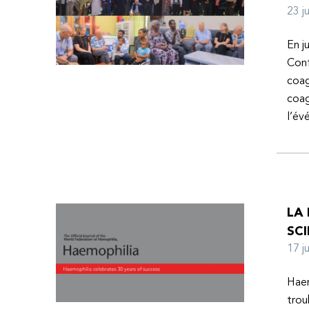
23 
En j
Conf
coag
coag
l’é
LA
SCI
17 
Haem
trou