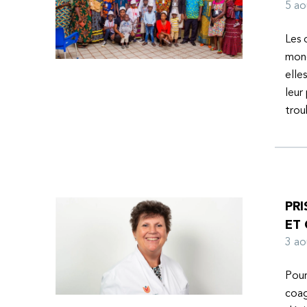
l’espoir d’une vie meilleure.
5 a
Les 
mond
elle
leur
tro
PRI
ET
3 a
Pour
coag