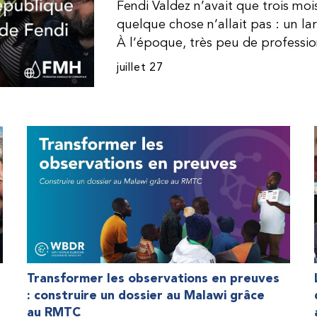
Fendi Valdez n’avait que trois mo
quelque chose n’allait pas : un l
À l’époque, très peu de professi
dominicaine connaissaient l’hémophi
juillet 27
Même en cas de diagnostic correct
indisponible. Les concentrés de fac
procurer. Afin que son traitement
une dose inférieure à celle prescrit
fréquemment des saignements, manqu
par développer des problèmes tr
lorsque Fendi a commencé à recevo
Programme d’aide humanitaire de 
qu’il a retrouvé l’espoir d’une vie
Transformer les observations en preuves
: construire un dossier au Malawi grâce
au RMTC