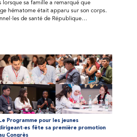
is lorsque sa famille a remarqué que
arge hématome était apparu sur son corps.
onnel·les de santé de République
lie, ce qui rendait son diagnostic difficile.
, le traitement était encore largement
teur étaient chers et difficiles à se
 dure plus longtemps, Fendi prenait parfois
e. À cause de ces soins limités, il avait
ait l’école, était hospitalisé, et a fini
ès graves aux deux genoux. Ce n’est que
ir des dons de facteur fournis par le
la Fédération mondiale de l’hémophilie
 meilleure.
Le Programme pour les jeunes
dirigeant·es fête sa première promotion
au Congrès