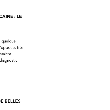
AINE : LE
ue quelque
l’époque, très
ssaient
 diagnostic
E BELLES