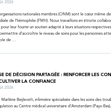
oût 2026
organisations nationales membres (ONM) sont le cœur même de
iale de l’hémophilie (FMH). Nous travaillons en étroite collabo
s pour leur fournir un soutien adapté à leurs situations respective
 permettre d’accroître le niveau de soins pour les personnes atte
uble de …
SE DE DÉCISION PARTAGÉE : RENFORCER LES C
 CULTIVER LA CONFIANCE
oût 2026
 Marlène Beijlevelt, infirmière spécialisée dans les soins des trou
ulation au Centre médical universitaire d’Amsterdam (Pays-Bas), 