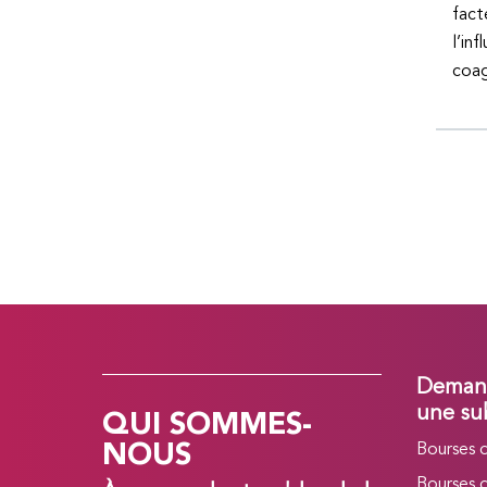
fact
l’in
coag
Demand
QUI SOMMES-
une su
NOUS
Bourses 
Bourses 