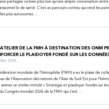
sion partagée va bien plus loin qu’une simple conversation entre
essionnel·le de santé. C’est un parcours continu qui rend les pati
lles plus autonomes …
 ATELIER DE LA FMH À DESTINATION DES ONM P
NFORCER LE PLAIDOYER FONDÉ SUR LES DONNÉE
juillet 2026
édération mondiale de l’hémophilie (FMH) a eu le plaisir de coll
au de l’Association des nations de l’Asie du Sud-Est pour l’hém
 animer un atelier intitulé « Stratégie et plaidoyer fondés sur le
 du Congrès mondial 2026 de la FMH qui s’est …