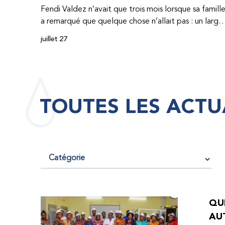
Fendi Valdez n’avait que trois mois lorsque sa famill
a remarqué que quelque chose n’allait pas : un large
hématome était apparu sur son corps. À l’époque,
juillet 27
très peu de professionnel·les de santé de
République dominicaine connaissaient l’hémophilie,
ce qui rendait son diagnostic difficile. Même en cas
de diagnostic correct, le traitement était encore
largement indisponible. Les concentrés de facteur
TOUTES LES ACTU
étaient chers et difficiles à se procurer. Afin que son
traitement dure plus longtemps, Fendi prenait
parfois une dose inférieure à celle prescrite. À cause
de ces soins limités, il avait fréquemment des
saignements, manquait l’école, était hospitalisé, et 
fini par développer des problèmes très graves aux
deux genoux. Ce n’est que lorsque Fendi a
commencé à recevoir des dons de facteur fournis
QUE
par le Programme d’aide humanitaire de la
AU
Fédération mondiale de l’hémophilie qu’il a retrouv