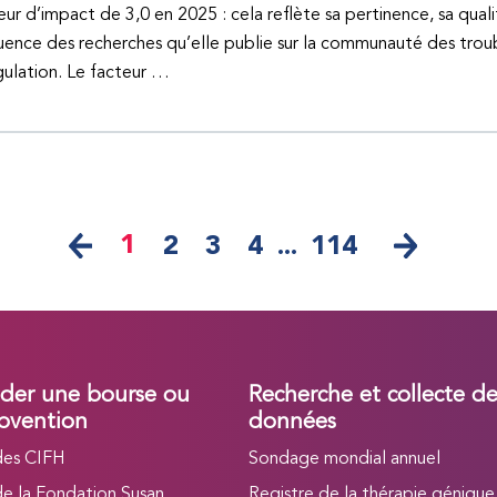
eur d’impact de 3,0 en 2025 : cela reflète sa pertinence, sa quali
fluence des recherches qu’elle publie sur la communauté des trou
ulation. Le facteur …
1
2
3
4
...
114
er une bourse ou
Recherche et collecte d
bvention
données
des CIFH
Sondage mondial annuel
de la Fondation Susan
Registre de la thérapie génique