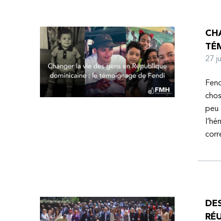
CHA
TÉ
27 
Fend
chos
peu 
l’hé
corr
DE
RÉU