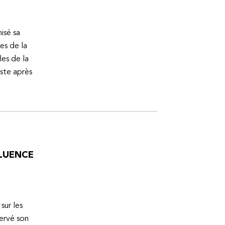
isé sa
es de la
es de la
uste après
FLUENCE
sur les
servé son