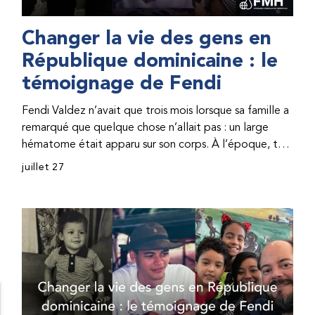
Changer la vie des gens en
République dominicaine : le
témoignage de Fendi
Fendi Valdez n’avait que trois mois lorsque sa famille a
remarqué que quelque chose n’allait pas : un large
hématome était apparu sur son corps. À l’époque, très
peu de professionnel·les de santé de République
juillet 27
dominicaine connaissaient l’hémophilie, ce qui rendait
son diagnostic difficile. Même en cas de diagnostic
correct, le traitement était encore largement
indisponible. Les concentrés de facteur étaient chers
et difficiles à se procurer. Afin que son traitement dure
plus longtemps, Fendi prenait parfois une dose
inférieure à celle prescrite. À cause de ces soins limités,
il avait fréquemment des saignements, manquait
l’école, était hospitalisé, et a fini par développer des