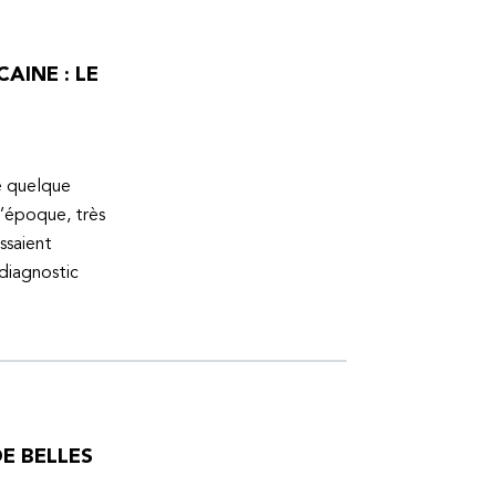
AINE : LE
ue quelque
l’époque, très
ssaient
 diagnostic
E BELLES