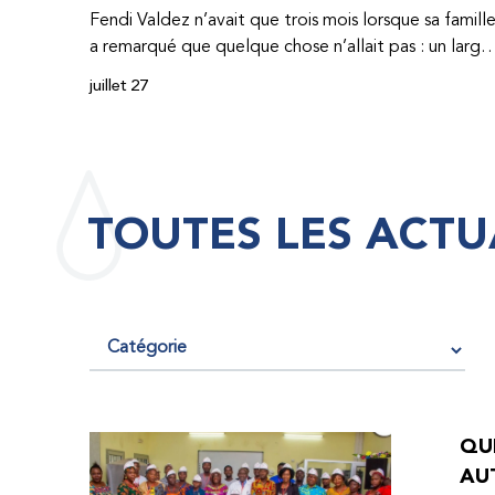
Fendi Valdez n’avait que trois mois lorsque sa famill
a remarqué que quelque chose n’allait pas : un large
hématome était apparu sur son corps. À l’époque,
juillet 27
très peu de professionnel·les de santé de
République dominicaine connaissaient l’hémophilie,
ce qui rendait son diagnostic difficile. Même en cas
de diagnostic correct, le traitement était encore
largement indisponible. Les concentrés de facteur
TOUTES LES ACTU
étaient chers et difficiles à se procurer. Afin que son
traitement dure plus longtemps, Fendi prenait
parfois une dose inférieure à celle prescrite. À cause
de ces soins limités, il avait fréquemment des
saignements, manquait l’école, était hospitalisé, et 
fini par développer des problèmes très graves aux
deux genoux. Ce n’est que lorsque Fendi a
commencé à recevoir des dons de facteur fournis
QUE
par le Programme d’aide humanitaire de la
AU
Fédération mondiale de l’hémophilie qu’il a retrouv