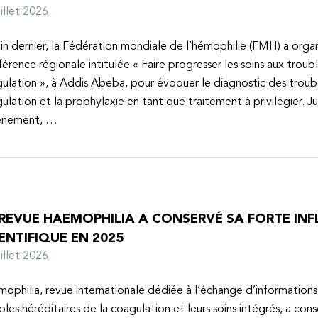
juillet 2026
uin dernier, la Fédération mondiale de l’hémophilie (FMH) a organ
érence régionale intitulée « Faire progresser les soins aux troubl
ulation », à Addis Abeba, pour évoquer le diagnostic des troubl
ulation et la prophylaxie en tant que traitement à privilégier. J
vénement, …
 REVUE HAEMOPHILIA A CONSERVÉ SA FORTE IN
ENTIFIQUE EN 2025
juillet 2026
ophilia, revue internationale dédiée à l’échange d’informations 
bles héréditaires de la coagulation et leurs soins intégrés, a con