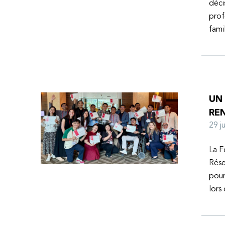
déci
prof
fami
UN
RE
29 
La F
Rése
pour
lors