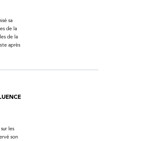
isé sa
es de la
es de la
uste après
FLUENCE
sur les
servé son