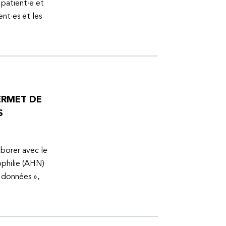
 patient·e et
ent·es et les
ERMET DE
S
aborer avec le
ophilie (AHN)
s données »,