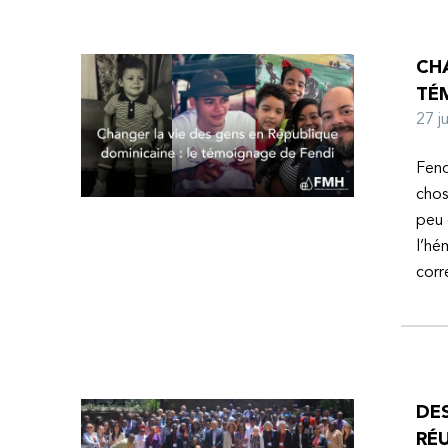
CHA
TÉ
27 
Fend
chos
peu 
l’hé
corr
DE
RÉU