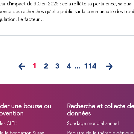
eur d’impact de 3,0 en 2025 : cela reflète sa pertinence, sa quali
fluence des recherches qu’elle publie sur la communauté des trou
ulation. Le facteur …
1
2
3
4
...
114
er une bourse ou
Recherche et collecte d
bvention
données
des CIFH
Sondage mondial annuel
de la Fondation Susan
Registre de la thérapie génique