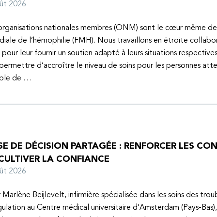
oût 2026
organisations nationales membres (ONM) sont le cœur même de
iale de l’hémophilie (FMH). Nous travaillons en étroite collabo
s pour leur fournir un soutien adapté à leurs situations respective
 permettre d’accroître le niveau de soins pour les personnes atte
uble de …
SE DE DÉCISION PARTAGÉE : RENFORCER LES C
 CULTIVER LA CONFIANCE
oût 2026
 Marlène Beijlevelt, infirmière spécialisée dans les soins des trou
ulation au Centre médical universitaire d’Amsterdam (Pays-Bas), 