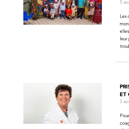
l’espoir d’une vie meilleure.
5 a
Les 
mond
elle
leur
tro
PRI
ET
3 a
Pour
coag