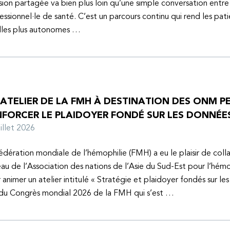
sion partagée va bien plus loin qu’une simple conversation entre
essionnel·le de santé. C’est un parcours continu qui rend les pati
lles plus autonomes …
 ATELIER DE LA FMH À DESTINATION DES ONM P
NFORCER LE PLAIDOYER FONDÉ SUR LES DONNÉE
juillet 2026
édération mondiale de l’hémophilie (FMH) a eu le plaisir de coll
au de l’Association des nations de l’Asie du Sud-Est pour l’hém
 animer un atelier intitulé « Stratégie et plaidoyer fondés sur le
 du Congrès mondial 2026 de la FMH qui s’est …