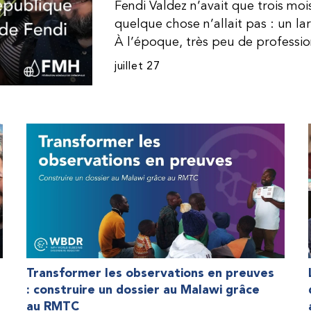
Fendi Valdez n’avait que trois mo
quelque chose n’allait pas : un l
À l’époque, très peu de professi
dominicaine connaissaient l’hémophi
juillet 27
Même en cas de diagnostic correct
indisponible. Les concentrés de fac
procurer. Afin que son traitement
une dose inférieure à celle prescrit
fréquemment des saignements, manqu
par développer des problèmes tr
lorsque Fendi a commencé à recevo
Programme d’aide humanitaire de 
qu’il a retrouvé l’espoir d’une vie
Transformer les observations en preuves
: construire un dossier au Malawi grâce
au RMTC