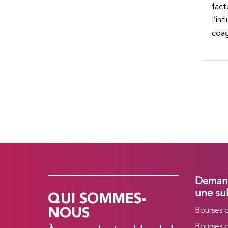
fact
l’in
coag
Demand
QUI SOMMES-
une su
NOUS
Bourses 
Bourses 