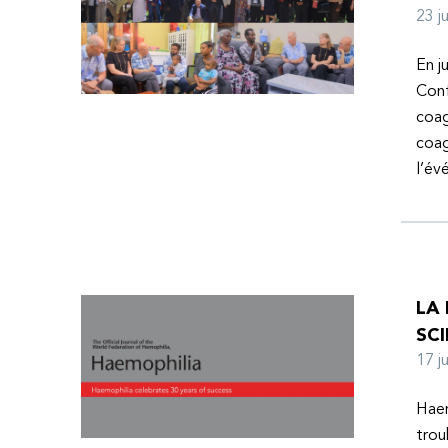
23 
En j
Conf
coag
coag
l’é
LA
SCI
17 
Haem
trou