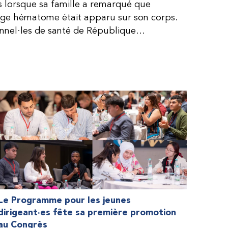
is lorsque sa famille a remarqué que
arge hématome était apparu sur son corps.
onnel·les de santé de République
lie, ce qui rendait son diagnostic difficile.
, le traitement était encore largement
teur étaient chers et difficiles à se
 dure plus longtemps, Fendi prenait parfois
e. À cause de ces soins limités, il avait
ait l’école, était hospitalisé, et a fini
ès graves aux deux genoux. Ce n’est que
ir des dons de facteur fournis par le
la Fédération mondiale de l’hémophilie
 meilleure.
Le Programme pour les jeunes
dirigeant·es fête sa première promotion
au Congrès