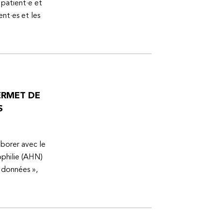
 patient·e et
ent·es et les
ERMET DE
S
aborer avec le
ophilie (AHN)
s données »,