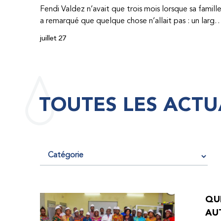
Fendi Valdez n’avait que trois mois lorsque sa famill
a remarqué que quelque chose n’allait pas : un large
hématome était apparu sur son corps. À l’époque,
juillet 27
très peu de professionnel·les de santé de
République dominicaine connaissaient l’hémophilie,
ce qui rendait son diagnostic difficile. Même en cas
de diagnostic correct, le traitement était encore
largement indisponible. Les concentrés de facteur
TOUTES LES ACTU
étaient chers et difficiles à se procurer. Afin que son
traitement dure plus longtemps, Fendi prenait
parfois une dose inférieure à celle prescrite. À cause
de ces soins limités, il avait fréquemment des
saignements, manquait l’école, était hospitalisé, et 
fini par développer des problèmes très graves aux
deux genoux. Ce n’est que lorsque Fendi a
commencé à recevoir des dons de facteur fournis
QUE
par le Programme d’aide humanitaire de la
AU
Fédération mondiale de l’hémophilie qu’il a retrouv