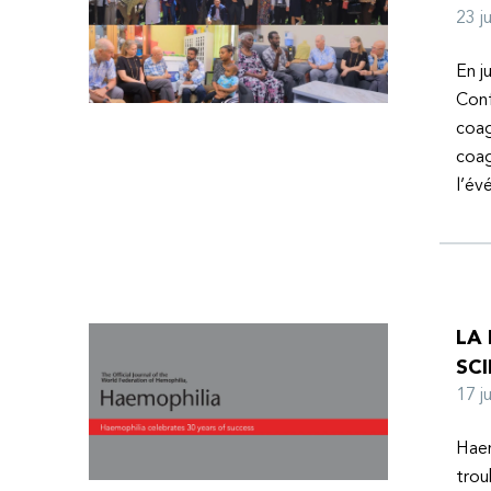
23 
En j
Conf
coag
coag
l’é
LA
SCI
17 
Haem
trou