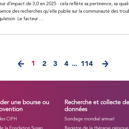
eur d’impact de 3,0 en 2025 : cela reflète sa pertinence, sa quali
fluence des recherches qu’elle publie sur la communauté des trou
ulation. Le facteur …
1
2
3
4
...
114
er une bourse ou
Recherche et collecte d
bvention
données
des CIFH
Sondage mondial annuel
de la Fondation Susan
Registre de la thérapie génique