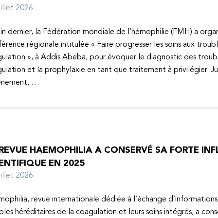
juillet 2026
uin dernier, la Fédération mondiale de l’hémophilie (FMH) a organ
érence régionale intitulée « Faire progresser les soins aux troubl
ulation », à Addis Abeba, pour évoquer le diagnostic des troubl
ulation et la prophylaxie en tant que traitement à privilégier. J
vénement, …
 REVUE HAEMOPHILIA A CONSERVÉ SA FORTE IN
ENTIFIQUE EN 2025
juillet 2026
ophilia, revue internationale dédiée à l’échange d’informations 
bles héréditaires de la coagulation et leurs soins intégrés, a con