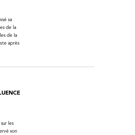
isé sa
es de la
es de la
uste après
FLUENCE
sur les
servé son