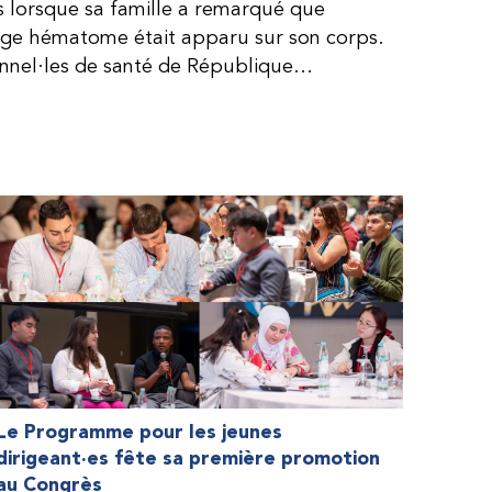
is lorsque sa famille a remarqué que
arge hématome était apparu sur son corps.
onnel·les de santé de République
lie, ce qui rendait son diagnostic difficile.
, le traitement était encore largement
teur étaient chers et difficiles à se
 dure plus longtemps, Fendi prenait parfois
e. À cause de ces soins limités, il avait
ait l’école, était hospitalisé, et a fini
ès graves aux deux genoux. Ce n’est que
ir des dons de facteur fournis par le
la Fédération mondiale de l’hémophilie
 meilleure.
Le Programme pour les jeunes
dirigeant·es fête sa première promotion
au Congrès