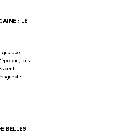
AINE : LE
ue quelque
l’époque, très
ssaient
 diagnostic
E BELLES