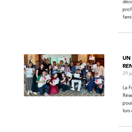
déci
prof
fami
UN
RE
29 
La F
Rése
pour
lors