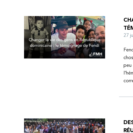
CHA
TÉ
27 
Fend
chos
peu 
l’hé
corr
DE
RÉU