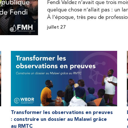
Fendi Valdez n’avait que trois mo
quelque chose n’allait pas : un l
À l’époque, très peu de professi
dominicaine connaissaient l’hémophi
juillet 27
Même en cas de diagnostic correct
indisponible. Les concentrés de fac
procurer. Afin que son traitement
une dose inférieure à celle prescrit
fréquemment des saignements, manqu
par développer des problèmes tr
lorsque Fendi a commencé à recevo
Programme d’aide humanitaire de 
qu’il a retrouvé l’espoir d’une vie
Transformer les observations en preuves
: construire un dossier au Malawi grâce
au RMTC