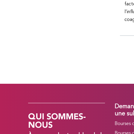
fact
l’in
coag
Demand
QUI SOMMES-
une su
NOUS
Bourses 
Bourses 