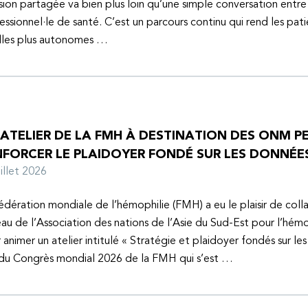
sion partagée va bien plus loin qu’une simple conversation entre
essionnel·le de santé. C’est un parcours continu qui rend les pati
lles plus autonomes …
 ATELIER DE LA FMH À DESTINATION DES ONM P
NFORCER LE PLAIDOYER FONDÉ SUR LES DONNÉE
juillet 2026
édération mondiale de l’hémophilie (FMH) a eu le plaisir de coll
au de l’Association des nations de l’Asie du Sud-Est pour l’hém
 animer un atelier intitulé « Stratégie et plaidoyer fondés sur le
 du Congrès mondial 2026 de la FMH qui s’est …