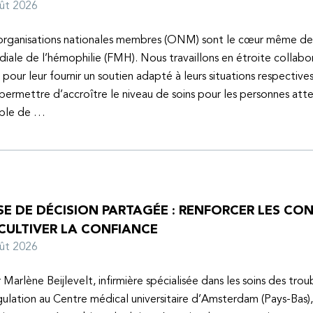
oût 2026
organisations nationales membres (ONM) sont le cœur même de
iale de l’hémophilie (FMH). Nous travaillons en étroite collabo
s pour leur fournir un soutien adapté à leurs situations respective
 permettre d’accroître le niveau de soins pour les personnes atte
uble de …
SE DE DÉCISION PARTAGÉE : RENFORCER LES C
 CULTIVER LA CONFIANCE
oût 2026
 Marlène Beijlevelt, infirmière spécialisée dans les soins des trou
ulation au Centre médical universitaire d’Amsterdam (Pays-Bas), 