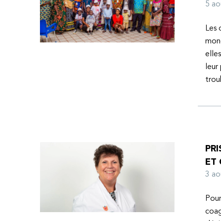
l’espoir d’une vie meilleure.
5 a
Les 
mond
elle
leur
tro
PRI
ET
3 a
Pour
coag