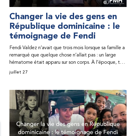
Changer la vie des gens en
République dominicaine : le
témoignage de Fendi
Fendi Valdez n’avait que trois mois lorsque sa famille a
remarqué que quelque chose n’allait pas : un large
hématome était apparu sur son corps. À l’époque, très
peu de professionnel·les de santé de République
juillet 27
dominicaine connaissaient l’hémophilie, ce qui rendait
son diagnostic difficile. Même en cas de diagnostic
correct, le traitement était encore largement
indisponible. Les concentrés de facteur étaient chers
et difficiles à se procurer. Afin que son traitement dure
plus longtemps, Fendi prenait parfois une dose
inférieure à celle prescrite. À cause de ces soins limités,
il avait fréquemment des saignements, manquait
l’école, était hospitalisé, et a fini par développer des