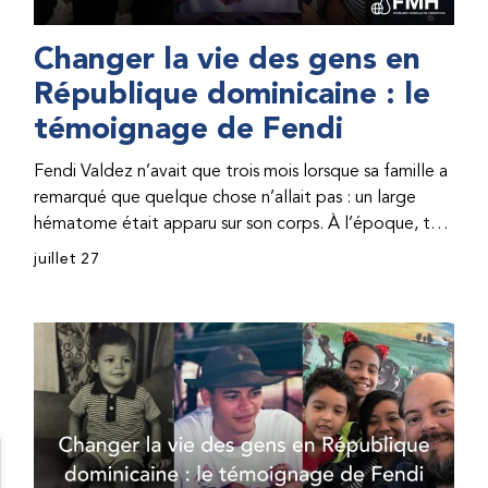
Changer la vie des gens en
République dominicaine : le
témoignage de Fendi
Fendi Valdez n’avait que trois mois lorsque sa famille a
remarqué que quelque chose n’allait pas : un large
hématome était apparu sur son corps. À l’époque, très
peu de professionnel·les de santé de République
juillet 27
dominicaine connaissaient l’hémophilie, ce qui rendait
son diagnostic difficile. Même en cas de diagnostic
correct, le traitement était encore largement
indisponible. Les concentrés de facteur étaient chers
et difficiles à se procurer. Afin que son traitement dure
plus longtemps, Fendi prenait parfois une dose
inférieure à celle prescrite. À cause de ces soins limités,
il avait fréquemment des saignements, manquait
l’école, était hospitalisé, et a fini par développer des