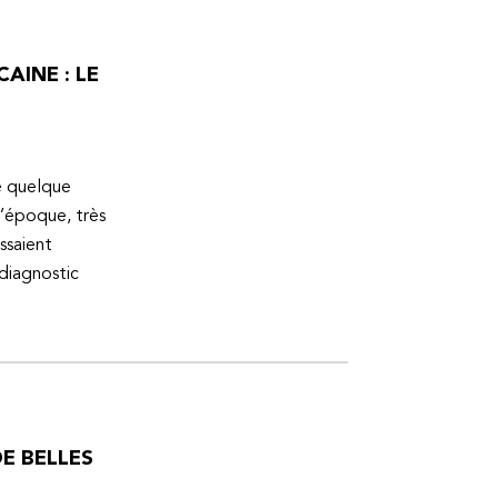
AINE : LE
ue quelque
l’époque, très
ssaient
 diagnostic
E BELLES