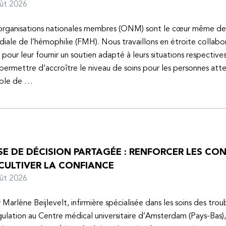
oût 2026
organisations nationales membres (ONM) sont le cœur même de
iale de l’hémophilie (FMH). Nous travaillons en étroite collabo
s pour leur fournir un soutien adapté à leurs situations respective
 permettre d’accroître le niveau de soins pour les personnes atte
uble de …
SE DE DÉCISION PARTAGÉE : RENFORCER LES C
 CULTIVER LA CONFIANCE
oût 2026
 Marlène Beijlevelt, infirmière spécialisée dans les soins des trou
ulation au Centre médical universitaire d’Amsterdam (Pays-Bas), 