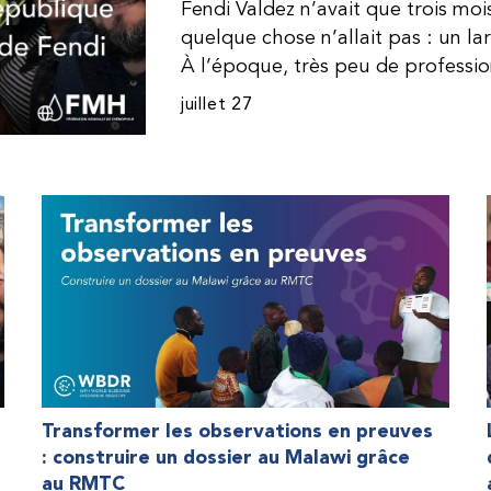
Fendi Valdez n’avait que trois mo
quelque chose n’allait pas : un l
À l’époque, très peu de professi
dominicaine connaissaient l’hémophi
juillet 27
Même en cas de diagnostic correct
indisponible. Les concentrés de fac
procurer. Afin que son traitement
une dose inférieure à celle prescrit
fréquemment des saignements, manqu
par développer des problèmes tr
lorsque Fendi a commencé à recevo
Programme d’aide humanitaire de 
qu’il a retrouvé l’espoir d’une vie
Transformer les observations en preuves
: construire un dossier au Malawi grâce
au RMTC