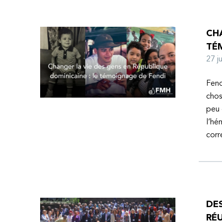
CHA
TÉ
27 
Fend
chos
peu 
l’hé
corr
DE
RÉU