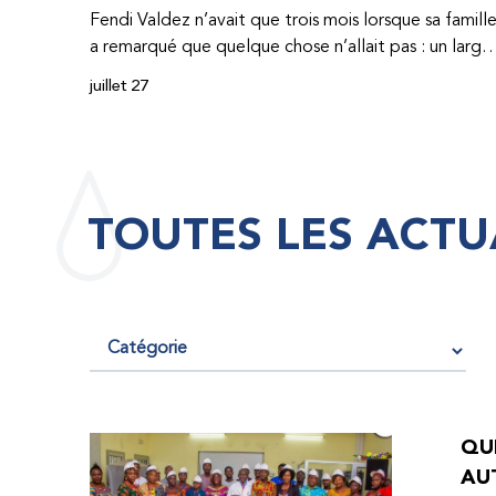
Fendi Valdez n’avait que trois mois lorsque sa famill
a remarqué que quelque chose n’allait pas : un large
hématome était apparu sur son corps. À l’époque,
juillet 27
très peu de professionnel·les de santé de
République dominicaine connaissaient l’hémophilie,
ce qui rendait son diagnostic difficile. Même en cas
de diagnostic correct, le traitement était encore
largement indisponible. Les concentrés de facteur
TOUTES LES ACTU
étaient chers et difficiles à se procurer. Afin que son
traitement dure plus longtemps, Fendi prenait
parfois une dose inférieure à celle prescrite. À cause
de ces soins limités, il avait fréquemment des
saignements, manquait l’école, était hospitalisé, et 
fini par développer des problèmes très graves aux
deux genoux. Ce n’est que lorsque Fendi a
commencé à recevoir des dons de facteur fournis
QUE
par le Programme d’aide humanitaire de la
AU
Fédération mondiale de l’hémophilie qu’il a retrouv