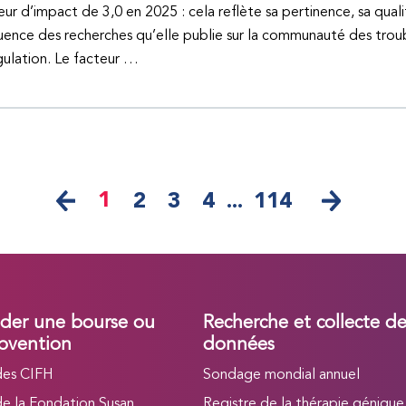
eur d’impact de 3,0 en 2025 : cela reflète sa pertinence, sa quali
fluence des recherches qu’elle publie sur la communauté des trou
ulation. Le facteur …
1
2
3
4
...
114
er une bourse ou
Recherche et collecte d
bvention
données
des CIFH
Sondage mondial annuel
de la Fondation Susan
Registre de la thérapie génique