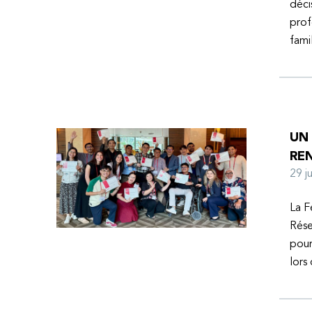
déci
prof
fami
UN
RE
29 
La F
Rése
pour
lors