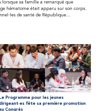
is lorsque sa famille a remarqué que
arge hématome était apparu sur son corps.
onnel·les de santé de République
lie, ce qui rendait son diagnostic difficile.
, le traitement était encore largement
teur étaient chers et difficiles à se
 dure plus longtemps, Fendi prenait parfois
e. À cause de ces soins limités, il avait
ait l’école, était hospitalisé, et a fini
ès graves aux deux genoux. Ce n’est que
ir des dons de facteur fournis par le
la Fédération mondiale de l’hémophilie
 meilleure.
Le Programme pour les jeunes
dirigeant·es fête sa première promotion
au Congrès