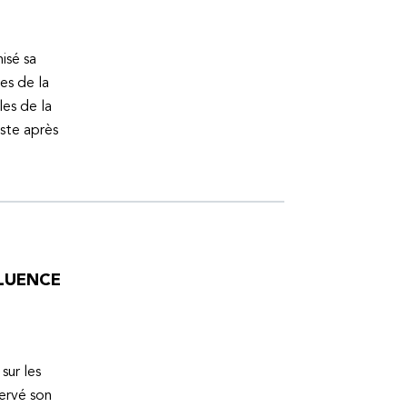
isé sa
es de la
es de la
uste après
FLUENCE
sur les
servé son