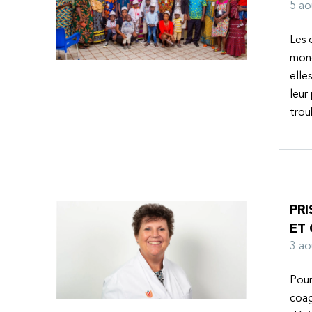
l’espoir d’une vie meilleure.
5 a
Les 
mond
elle
leur
tro
PRI
ET
3 a
Pour
coag