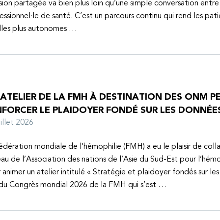
sion partagée va bien plus loin qu’une simple conversation entre
essionnel·le de santé. C’est un parcours continu qui rend les pati
lles plus autonomes …
 ATELIER DE LA FMH À DESTINATION DES ONM P
NFORCER LE PLAIDOYER FONDÉ SUR LES DONNÉE
juillet 2026
édération mondiale de l’hémophilie (FMH) a eu le plaisir de coll
au de l’Association des nations de l’Asie du Sud-Est pour l’hém
 animer un atelier intitulé « Stratégie et plaidoyer fondés sur le
 du Congrès mondial 2026 de la FMH qui s’est …