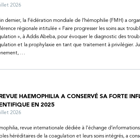
juillet 2026
uin dernier, la Fédération mondiale de l’hémophilie (FMH) a organ
érence régionale intitulée « Faire progresser les soins aux troubl
ulation », à Addis Abeba, pour évoquer le diagnostic des troubl
ulation et la prophylaxie en tant que traitement à privilégier. J
vénement, …
 REVUE HAEMOPHILIA A CONSERVÉ SA FORTE IN
ENTIFIQUE EN 2025
juillet 2026
ophilia, revue internationale dédiée à l’échange d’informations 
bles héréditaires de la coagulation et leurs soins intégrés, a con