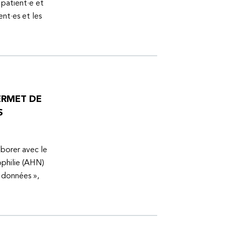
 patient·e et
ent·es et les
ERMET DE
S
aborer avec le
ophilie (AHN)
s données »,