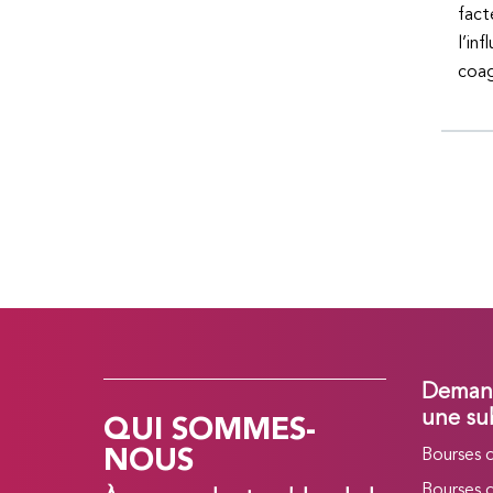
fact
l’in
coag
Demand
QUI SOMMES-
une su
NOUS
Bourses 
Bourses 