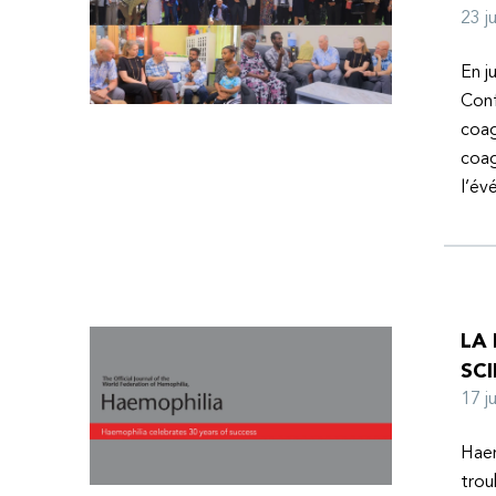
23 
En j
Conf
coag
coag
l’é
LA
SCI
17 
Haem
trou