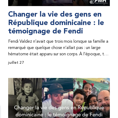
Changer la vie des gens en
République dominicaine : le
témoignage de Fendi
Fendi Valdez n’avait que trois mois lorsque sa famille a
remarqué que quelque chose n’allait pas : un large
hématome était apparu sur son corps. À l’époque, très
peu de professionnel·les de santé de République
juillet 27
dominicaine connaissaient l’hémophilie, ce qui rendait
son diagnostic difficile. Même en cas de diagnostic
correct, le traitement était encore largement
indisponible. Les concentrés de facteur étaient chers
et difficiles à se procurer. Afin que son traitement dure
plus longtemps, Fendi prenait parfois une dose
inférieure à celle prescrite. À cause de ces soins limités,
il avait fréquemment des saignements, manquait
l’école, était hospitalisé, et a fini par développer des