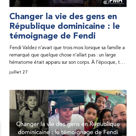
Changer la vie des gens en
République dominicaine : le
témoignage de Fendi
Fendi Valdez n’avait que trois mois lorsque sa famille a
remarqué que quelque chose n’allait pas : un large
hématome était apparu sur son corps. À l’époque, très
peu de professionnel·les de santé de République
juillet 27
dominicaine connaissaient l’hémophilie, ce qui rendait
son diagnostic difficile. Même en cas de diagnostic
correct, le traitement était encore largement
indisponible. Les concentrés de facteur étaient chers
et difficiles à se procurer. Afin que son traitement dure
plus longtemps, Fendi prenait parfois une dose
inférieure à celle prescrite. À cause de ces soins limités,
il avait fréquemment des saignements, manquait
l’école, était hospitalisé, et a fini par développer des