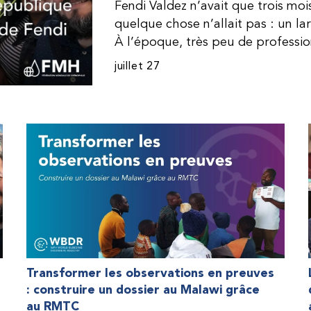
Fendi Valdez n’avait que trois mo
quelque chose n’allait pas : un l
À l’époque, très peu de professi
dominicaine connaissaient l’hémophi
juillet 27
Même en cas de diagnostic correct
indisponible. Les concentrés de fac
procurer. Afin que son traitement
une dose inférieure à celle prescrit
fréquemment des saignements, manqu
par développer des problèmes tr
lorsque Fendi a commencé à recevo
Programme d’aide humanitaire de 
qu’il a retrouvé l’espoir d’une vie
Transformer les observations en preuves
: construire un dossier au Malawi grâce
au RMTC