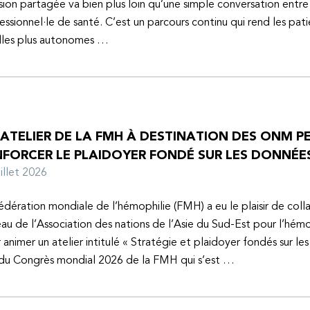
sion partagée va bien plus loin qu’une simple conversation entre
essionnel·le de santé. C’est un parcours continu qui rend les pati
lles plus autonomes …
 ATELIER DE LA FMH À DESTINATION DES ONM P
NFORCER LE PLAIDOYER FONDÉ SUR LES DONNÉE
juillet 2026
édération mondiale de l’hémophilie (FMH) a eu le plaisir de coll
au de l’Association des nations de l’Asie du Sud-Est pour l’hém
 animer un atelier intitulé « Stratégie et plaidoyer fondés sur le
 du Congrès mondial 2026 de la FMH qui s’est …