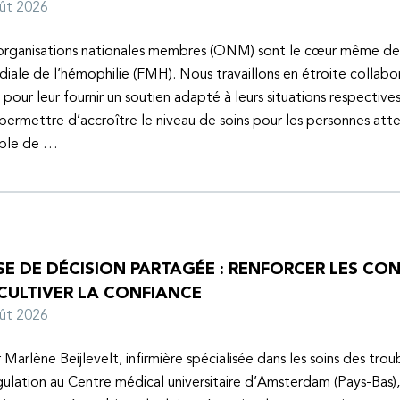
oût 2026
organisations nationales membres (ONM) sont le cœur même de
iale de l’hémophilie (FMH). Nous travaillons en étroite collabo
s pour leur fournir un soutien adapté à leurs situations respective
 permettre d’accroître le niveau de soins pour les personnes atte
uble de …
SE DE DÉCISION PARTAGÉE : RENFORCER LES C
 CULTIVER LA CONFIANCE
oût 2026
 Marlène Beijlevelt, infirmière spécialisée dans les soins des trou
ulation au Centre médical universitaire d’Amsterdam (Pays-Bas), 