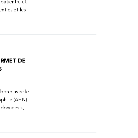
 patient·e et
ent·es et les
ERMET DE
S
aborer avec le
ophilie (AHN)
s données »,