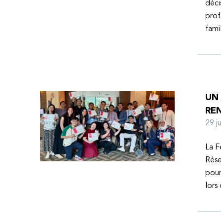
déci
prof
fami
UN
RE
29 
La F
Rése
pour
lors