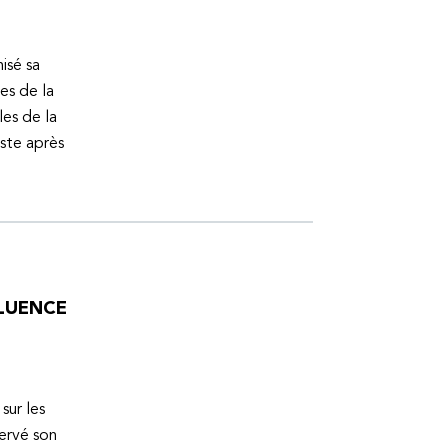
isé sa
es de la
es de la
uste après
FLUENCE
sur les
servé son