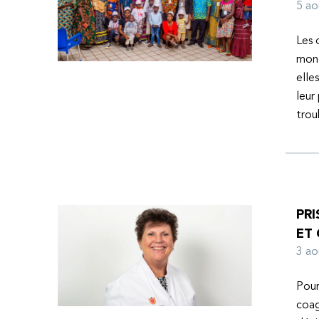
l’espoir d’une vie meilleure.
5 a
Les 
mond
elle
leur
tro
PRI
ET
3 a
Pour
coag