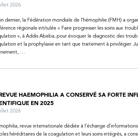
juillet 2026
uin dernier, la Fédération mondiale de l’hémophilie (FMH) a organ
érence régionale intitulée « Faire progresser les soins aux troubl
ulation », à Addis Abeba, pour évoquer le diagnostic des troubl
ulation et la prophylaxie en tant que traitement à privilégier. J
vénement, …
 REVUE HAEMOPHILIA A CONSERVÉ SA FORTE IN
ENTIFIQUE EN 2025
juillet 2026
ophilia, revue internationale dédiée à l’échange d’informations 
bles héréditaires de la coagulation et leurs soins intégrés, a con