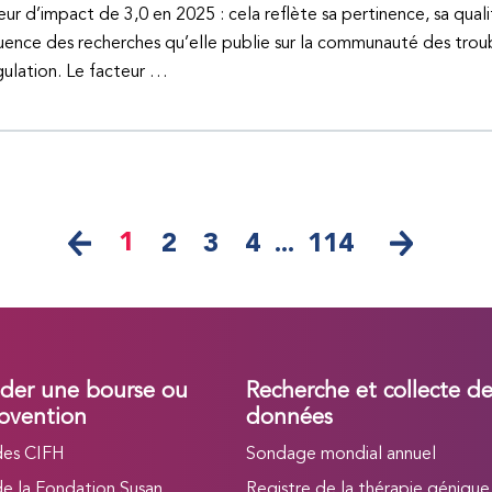
eur d’impact de 3,0 en 2025 : cela reflète sa pertinence, sa quali
fluence des recherches qu’elle publie sur la communauté des trou
ulation. Le facteur …
1
2
3
4
...
114
er une bourse ou
Recherche et collecte d
bvention
données
des CIFH
Sondage mondial annuel
de la Fondation Susan
Registre de la thérapie génique