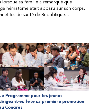
is lorsque sa famille a remarqué que
arge hématome était apparu sur son corps.
onnel·les de santé de République
lie, ce qui rendait son diagnostic difficile.
, le traitement était encore largement
teur étaient chers et difficiles à se
 dure plus longtemps, Fendi prenait parfois
e. À cause de ces soins limités, il avait
ait l’école, était hospitalisé, et a fini
ès graves aux deux genoux. Ce n’est que
ir des dons de facteur fournis par le
la Fédération mondiale de l’hémophilie
 meilleure.
Le Programme pour les jeunes
dirigeant·es fête sa première promotion
au Congrès