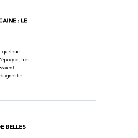
AINE : LE
ue quelque
l’époque, très
ssaient
 diagnostic
E BELLES