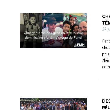
CHA
TÉ
27 
Fend
chos
peu 
l’hé
corr
DE
RÉU