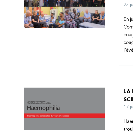
23 
En j
Conf
coag
coag
l’é
LA
SCI
17 
Haem
trou