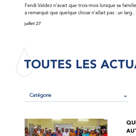
Fendi Valdez n’avait que trois mois lorsque sa famill
a remarqué que quelque chose n’allait pas : un large
hématome était apparu sur son corps. À l’époque,
juillet 27
très peu de professionnel·les de santé de
République dominicaine connaissaient l’hémophilie,
ce qui rendait son diagnostic difficile. Même en cas
de diagnostic correct, le traitement était encore
largement indisponible. Les concentrés de facteur
TOUTES LES ACTU
étaient chers et difficiles à se procurer. Afin que son
traitement dure plus longtemps, Fendi prenait
parfois une dose inférieure à celle prescrite. À cause
de ces soins limités, il avait fréquemment des
saignements, manquait l’école, était hospitalisé, et 
fini par développer des problèmes très graves aux
deux genoux. Ce n’est que lorsque Fendi a
commencé à recevoir des dons de facteur fournis
QUE
par le Programme d’aide humanitaire de la
AU
Fédération mondiale de l’hémophilie qu’il a retrouv