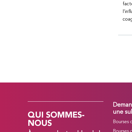
fact
l’in
coag
Demand
QUI SOMMES-
une su
NOUS
Bourses 
Bourses 